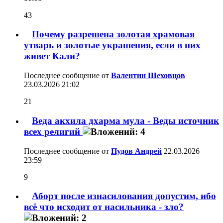
43
Почему разрешена золотая храмовая
утварь и золотые украшения, если в них
живет Кали?
Последнее сообщение от
Валентин Шеховцов
23.03.2026
21:02
21
Веда акхила дхарма мула - Веды источник
всех религий
Последнее сообщение от
Пудов Андрей
22.03.2026
23:59
9
Аборт после изнасилования допустим, ибо
всё что исходит от насильника - зло?