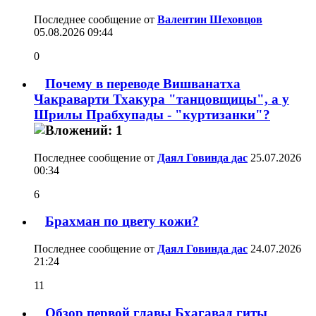
Последнее сообщение от
Валентин Шеховцов
05.08.2026
09:44
0
Почему в переводе Вишванатха
Чакраварти Тхакура "танцовщицы", а у
Шрилы Прабхупады - "куртизанки"?
Последнее сообщение от
Даял Говинда дас
25.07.2026
00:34
6
Брахман по цвету кожи?
Последнее сообщение от
Даял Говинда дас
24.07.2026
21:24
11
Обзор первой главы Бхагавад гиты