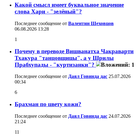
Какой смысл имеет буквальное значение
слова Хари - "зелёный"?
Последнее сообщение от
Валентин Шеховцов
06.08.2026
13:28
1
Почему в переводе Вишванатха Чакраварти
Тхакура "танцовщицы", а у Шрилы
Прабхупады - "куртизанки"?
Последнее сообщение от
Даял Говинда дас
25.07.2026
00:34
6
Брахман по цвету кожи?
Последнее сообщение от
Даял Говинда дас
24.07.2026
21:24
11