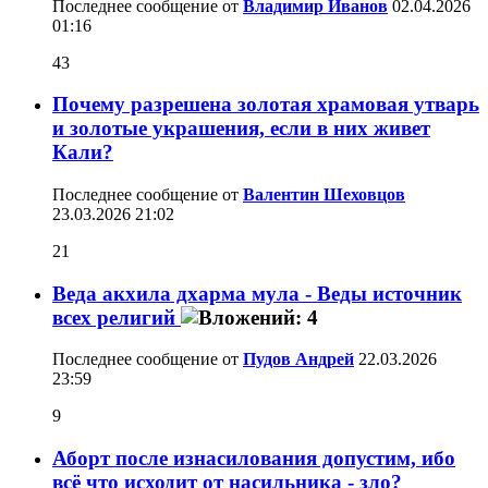
Последнее сообщение от
Владимир Иванов
02.04.2026
01:16
43
Почему разрешена золотая храмовая утварь
и золотые украшения, если в них живет
Кали?
Последнее сообщение от
Валентин Шеховцов
23.03.2026
21:02
21
Веда акхила дхарма мула - Веды источник
всех религий
Последнее сообщение от
Пудов Андрей
22.03.2026
23:59
9
Аборт после изнасилования допустим, ибо
всё что исходит от насильника - зло?