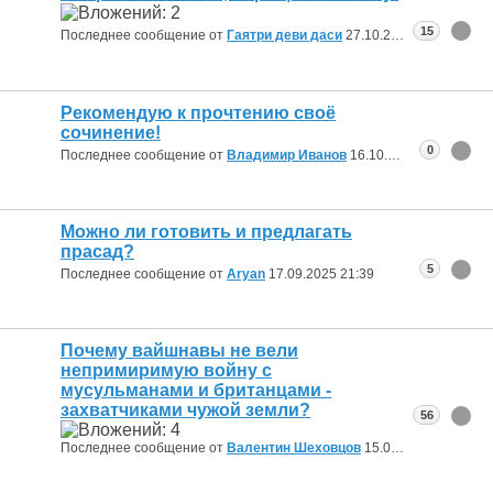
15
Последнее сообщение от
Гаятри деви даси
27.10.2025
11:23
Рекомендую к прочтению своё
сочинение!
0
Последнее сообщение от
Владимир Иванов
16.10.2025
01:19
Можно ли готовить и предлагать
прасад?
5
Последнее сообщение от
Aryan
17.09.2025
21:39
Почему вайшнавы не вели
непримиримую войну с
мусульманами и британцами -
захватчиками чужой земли?
56
Последнее сообщение от
Валентин Шеховцов
15.06.2025
11:44