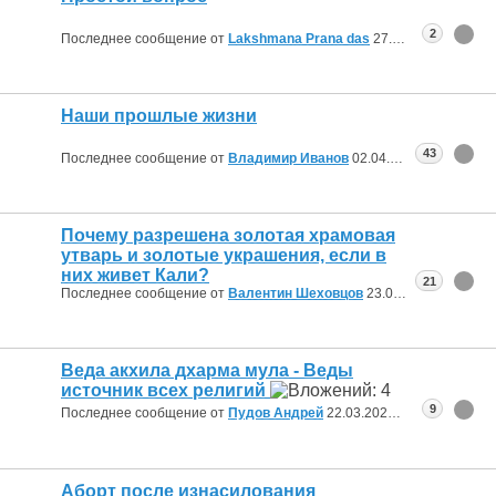
2
Последнее сообщение от
Lakshmana Prana das
27.04.2026
15:56
Наши прошлые жизни
43
Последнее сообщение от
Владимир Иванов
02.04.2026
01:16
Почему разрешена золотая храмовая
утварь и золотые украшения, если в
них живет Кали?
21
Последнее сообщение от
Валентин Шеховцов
23.03.2026
21:02
Веда акхила дхарма мула - Веды
источник всех религий
9
Последнее сообщение от
Пудов Андрей
22.03.2026
23:59
Аборт после изнасилования