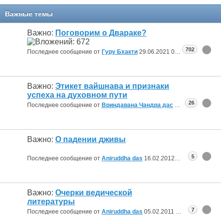
Важные темы
Важно:
Поговорим о Двараке?
702
Последнее сообщение от
Гуру Бхакти
29.06.2021
08:33
Важно:
Этикет вайшнава и признаки
успеха на духовном пути
26
Последнее сообщение от
Вриндавана Чандра дас
09.06.2012
06:5
Важно:
О падении дживы
5
Последнее сообщение от
Aniruddha das
16.02.2012
11:26
Важно:
Очерки ведической
литературы
7
Последнее сообщение от
Aniruddha das
05.02.2011
10:46