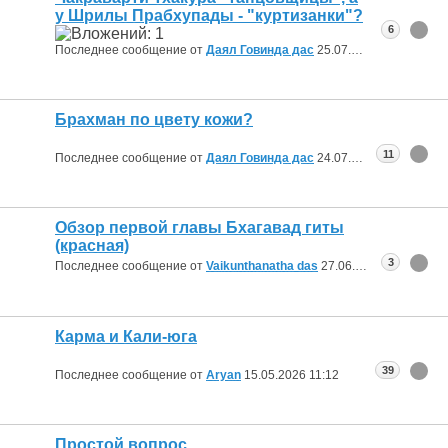
у Шрилы Прабхупады - "куртизанки"?
6
Последнее сообщение от
Даял Говинда дас
25.07.2026
00:34
Брахман по цвету кожи?
11
Последнее сообщение от
Даял Говинда дас
24.07.2026
21:24
Обзор первой главы Бхагавад гиты
(красная)
3
Последнее сообщение от
Vaikunthanatha das
27.06.2026
21:36
Карма и Кали-юга
39
Последнее сообщение от
Aryan
15.05.2026
11:12
Простой вопрос