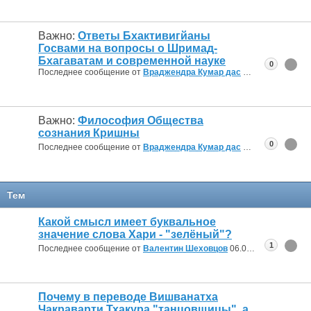
Важно:
Ответы Бхактивигйаны
Госвами на вопросы о Шримад-
Бхагаватам и современной науке
0
Последнее сообщение от
Враджендра Кумар дас
25.01.2011
06:47
Важно:
Философия Общества
сознания Кришны
0
Последнее сообщение от
Враджендра Кумар дас
25.01.2011
06:34
Тем
Какой смысл имеет буквальное
значение слова Хари - "зелёный"?
1
Последнее сообщение от
Валентин Шеховцов
06.08.2026
13:28
Почему в переводе Вишванатха
Чакраварти Тхакура "танцовщицы", а