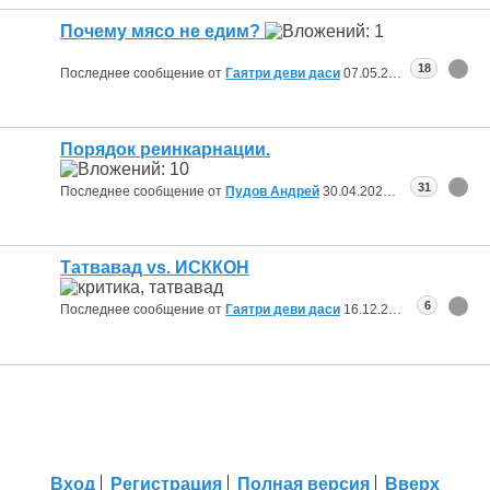
Почему мясо не едим?
18
Последнее сообщение от
Гаятри деви даси
07.05.2025
14:43
Порядок реинкарнации.
31
Последнее сообщение от
Пудов Андрей
30.04.2025
01:12
Татвавад vs. ИСККОН
6
Последнее сообщение от
Гаятри деви даси
16.12.2024
10:58
Вход
Регистрация
Полная версия
Вверх