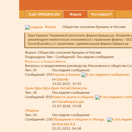
Сайт КРИШНА.RU
Форум
Что нового?
Форум
Общество сознания Кришны в Москве
Харе Кришна! Уважаемый посетитель форума Кришна.ру. Искренне ра
рекомендуем внимательно ознакомиться с правилами форума - ОСО
forum@yandex.ru С уважением, администрация форума Кришна.ру
Форум:
Общество сознания Кришны в Москве
Подразделы
Тем / Сообщений
Последнее сообщение
Сообщения за день
Справка
Календарь
Опции форума
Навиг
Вопросы и предложения
Вопросы и предложения руководству Московского общества С
Тем: 39
Последнее сообщение:
Сообщений: 194
Участок в Химках
от
Шариф
13.02.2025,
15:45
Храм Шри Шри Даял-Нитай Шачисуты
Тем: 36
Последнее сообщение:
Сообщений: 856
Новости храма и общины
от
Махабхарата дас
31.07.2026,
19:28
Община
Тем: 33
Последнее сообщение:
Сообщений: 156
Обращение к общине от Фонда...
от
Sharada d.d.
25.01.2021,
04:36