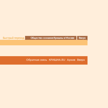
Быстрый переход
Общество сознания Кришны в Москве
Вверх
Обратная связь
КРИШНА.RU
Архив
Вверх