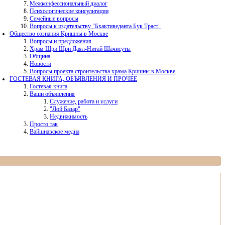
Межконфессиональный диалог
Психологические консультации
Семейные вопросы
Вопросы к издательству "Бхактиведанта Бук Траст"
Общество сознания Кришны в Москве
Вопросы и предложения
Храм Шри Шри Даял-Нитай Шачисуты
Община
Новости
Вопросы проекта строительства храма Кришны в Москве
ГОСТЕВАЯ КНИГА, ОБЪЯВЛЕНИЯ И ПРОЧЕЕ
Гостевая книга
Ваши объявления
Служение, работа и услуги
"Лой Базар"
Недвижимость
Просто так
Вайшнавское медиа