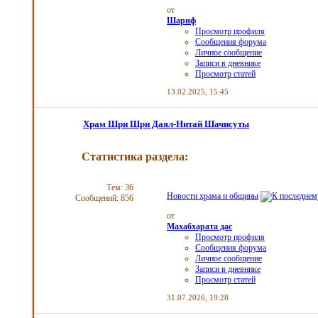
от
Шариф
Просмотр профиля
Сообщения форума
Личное сообщение
Записи в дневнике
Просмотр статей
13.02.2025,
15:45
Храм Шри Шри Даял-Нитай Шачисуты
Статистика раздела:
Тем: 36
Новости храма и общины
Сообщений: 856
от
Махабхарата дас
Просмотр профиля
Сообщения форума
Личное сообщение
Записи в дневнике
Просмотр статей
31.07.2026,
19:28