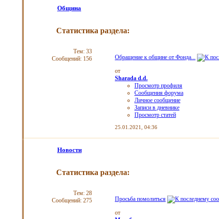
Община
Статистика раздела:
Тем: 33
Обращение к общине от Фонда...
Сообщений: 156
от
Sharada d.d.
Просмотр профиля
Сообщения форума
Личное сообщение
Записи в дневнике
Просмотр статей
25.01.2021,
04:36
Новости
Статистика раздела:
Тем: 28
Просьба помолиться
Сообщений: 275
от