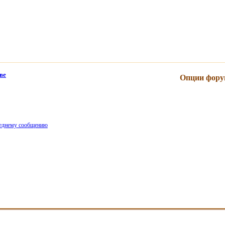
ве
Опции фору