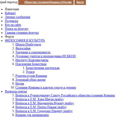
трый переход
Общество сознания Кришны в Москве
Вверх
Навигация
Кабинет
Личные сообщения
Подписки
Кто на сайте
Поиск по форуму
Главная страница форума
Форум
ФИЛОСОФИЯ И КУЛЬТУРА
Шрила Прабхупада
Философия
Традиция и современность
Духовные учители и проповедники ИСККОН
Институт Бхактиведанты
Поклонение Божествам
Божественная мастерская
Туласи
Рецепты кухни Кришны
Здоровый образ жизни
Индия
Сознание Кришны в каждом городе и деревне
Вопросы-ответы
Вопросы к Руководящему Совету Российского общества сознания Кришны
Вопросы к Е.М. Хари Шаури прабху
Вопросы к Е.М. Враджендра Кумару прабху
Вопросы к Е.М. Патита Паване прабху
Вопросы к Е.М. Гададхаре Пандиту прабху
Кришна для начинающих