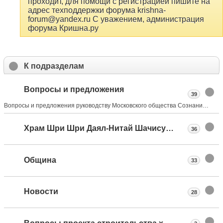
проходит, для помощи с регистрацией пишите на
адрес техподдержки форума krishna-
forum@yandex.ru С уважением, администрация
форума Кришна.ру
К подразделам
Вопросы и предложения
39
Вопросы и предложения руководству Московского общества Сознания Кришны
Храм Шри Шри Даял-Нитай Шачисуты
36
Община
33
Новости
28