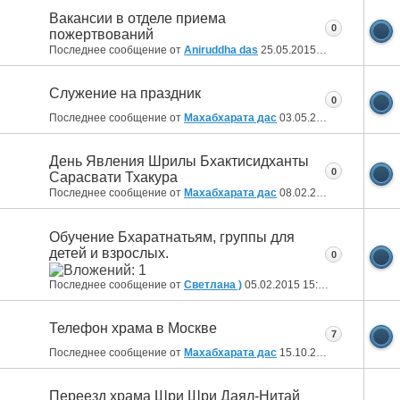
Вакансии в отделе приема
0
пожертвований
Последнее сообщение от
Aniruddha das
25.05.2015
13:06
Служение на праздник
0
Последнее сообщение от
Махабхарата дас
03.05.2015
07:44
День Явления Шрилы Бхактисидханты
0
Сарасвати Тхакура
Последнее сообщение от
Махабхарата дас
08.02.2015
20:09
Обучение Бхаратнатьям, группы для
детей и взрослых.
0
Последнее сообщение от
Светлана )
05.02.2015
15:42
Телефон храма в Москве
7
Последнее сообщение от
Махабхарата дас
15.10.2014
02:10
Переезд храма Шри Шри Даял-Нитай