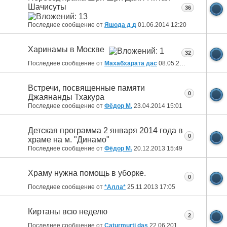
Шачисуты
36
Последнее сообщение от
Яшода д д
01.06.2014
12:20
Харинамы в Москве
32
Последнее сообщение от
Махабхарата дас
08.05.2014
19:23
Встречи, посвященные памяти
0
Джаянанды Тхакура
Последнее сообщение от
Фёдор М.
23.04.2014
15:01
Детская программа 2 января 2014 года в
0
храме на м. "Динамо"
Последнее сообщение от
Фёдор М.
20.12.2013
15:49
Храму нужна помощь в уборке.
0
Последнее сообщение от
*Алла*
25.11.2013
17:05
Киртаны всю неделю
2
Последнее сообщение от
Caturmurti das
22.06.2013
11:25