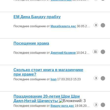
ЕМ Дина Бандху прабху
0
Последнее сообщение от
Махабхарата дас
30.05.2013
01:05
Посещение храма
11
Последнее сообщение от
Дмитрий Казиков
10.04.2013
09:32
Сколько стоит книга в магазинчике
при храме?
3
Последнее сообщение от
Ivan
17.03.2013
15:23
Празднование 20-летия Шри Шри
Даял-Нитай Шачисуты
3
Последнее сообщение от
Вишну-рата дас
19.06.2012
16:38