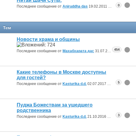
Нитай Шачи Суты.
0
Последнее сообщение от
Aniruddha das
19.02.2011
09:10
Тем
Новости храма и общины
454
Последнее сообщение от
Махабхарата дас
31.07.2026
19:28
Какие телефоны в Москве доступны
для гостей?
5
Последнее сообщение от
Kasturika d.d.
02.07.2017
10:43
Пуджа Божествам за ушедшего
родственника
3
Последнее сообщение от
Kasturika d.d.
21.10.2016
11:59