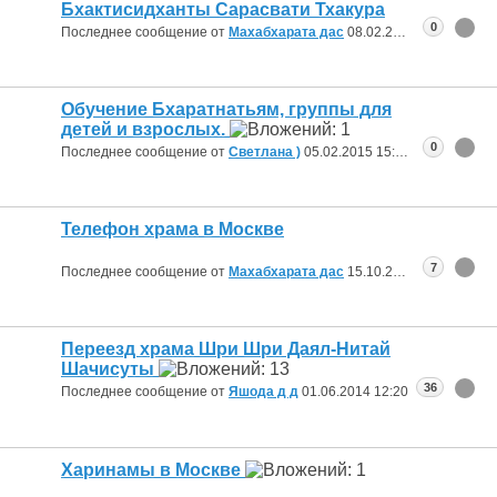
Бхактисидханты Сарасвати Тхакура
0
Последнее сообщение от
Махабхарата дас
08.02.2015
20:09
Обучение Бхаратнатьям, группы для
детей и взрослых.
0
Последнее сообщение от
Светлана )
05.02.2015
15:42
Телефон храма в Москве
7
Последнее сообщение от
Махабхарата дас
15.10.2014
02:10
Переезд храма Шри Шри Даял-Нитай
Шачисуты
36
Последнее сообщение от
Яшода д д
01.06.2014
12:20
Харинамы в Москве