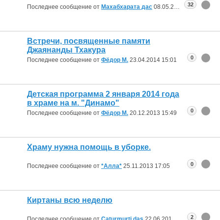
32
Последнее сообщение от
Махабхарата дас
08.05.2014
19:23
Встречи, посвященные памяти
Джаянанды Тхакура
0
Последнее сообщение от
Фёдор М.
23.04.2014
15:01
Детская программа 2 января 2014 года
в храме на м. "Динамо"
0
Последнее сообщение от
Фёдор М.
20.12.2013
15:49
Храму нужна помощь в уборке.
0
Последнее сообщение от
*Алла*
25.11.2013
17:05
Киртаны всю неделю
2
Последнее сообщение от
Caturmurti das
22.06.2013
11:25