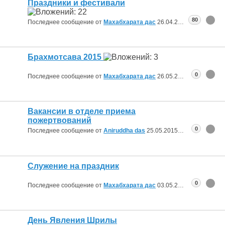
Праздники и фестивали
80
Последнее сообщение от
Махабхарата дас
26.04.2016
17:26
Брахмотсава 2015
0
Последнее сообщение от
Махабхарата дас
26.05.2015
07:22
Вакансии в отделе приема
пожертвований
0
Последнее сообщение от
Aniruddha das
25.05.2015
13:06
Служение на праздник
0
Последнее сообщение от
Махабхарата дас
03.05.2015
07:44
День Явления Шрилы