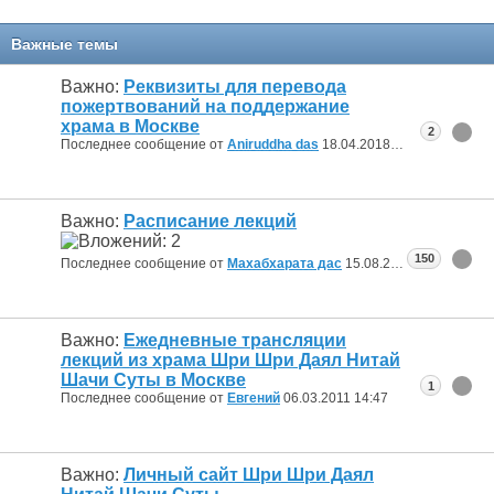
Важные темы
Важно:
Реквизиты для перевода
пожертвований на поддержание
храма в Москве
2
Последнее сообщение от
Aniruddha das
18.04.2018
14:09
Важно:
Расписание лекций
150
Последнее сообщение от
Махабхарата дас
15.08.2015
17:40
Важно:
Ежедневные трансляции
лекций из храма Шри Шри Даял Нитай
Шачи Суты в Москве
1
Последнее сообщение от
Евгений
06.03.2011
14:47
Важно:
Личный сайт Шри Шри Даял