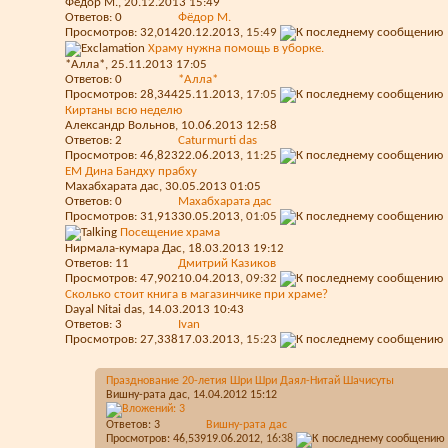
Фёдор М.
, 20.12.2013 15:49
Ответов:
0
Фёдор М.
Просмотров: 32,014
20.12.2013,
15:49
Храму нужна помощь в уборке.
*Алла*
, 25.11.2013 17:05
Ответов:
0
*Алла*
Просмотров: 28,344
25.11.2013,
17:05
Киртаны всю неделю
Александр Вольнов
, 10.06.2013 12:58
Ответов:
2
Caturmurti das
Просмотров: 46,823
22.06.2013,
11:25
ЕМ Дина Бандху прабху
Махабхарата дас
, 30.05.2013 01:05
Ответов:
0
Махабхарата дас
Просмотров: 31,913
30.05.2013,
01:05
Посещение храма
Нирмала-кумара Дас
, 18.03.2013 19:12
Ответов:
11
Дмитрий Казиков
Просмотров: 47,902
10.04.2013,
09:32
Сколько стоит книга в магазинчике при храме?
Dayal Nitai das
, 14.03.2013 10:43
Ответов:
3
Ivan
Просмотров: 27,338
17.03.2013,
15:23
Празднование 20-летия Шри Шри Даял-Нитай Шачисуты
Вишну-рата дас
, 14.04.2012 15:12
Ответов:
3
Вишну-рата дас
Просмотров: 46,539
19.06.2012,
16:38