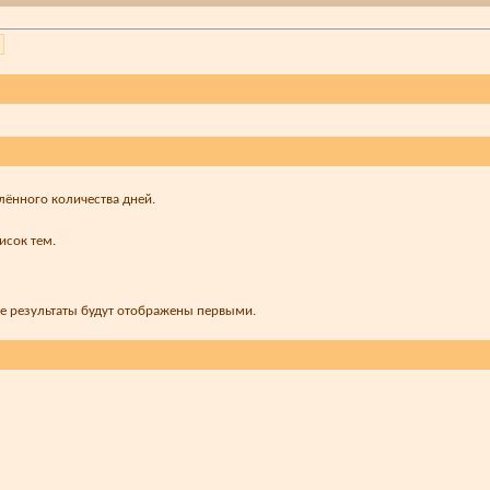
лённого количества дней.
исок тем.
ые результаты будут отображены первыми.