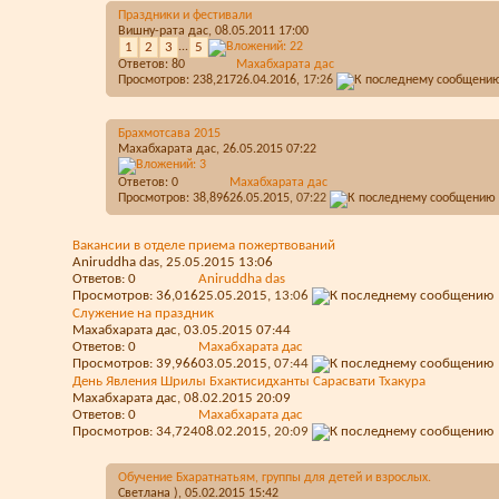
Праздники и фестивали
Вишну-рата дас
, 08.05.2011 17:00
1
2
3
...
5
Ответов:
80
Махабхарата дас
Просмотров: 238,217
26.04.2016,
17:26
Брахмотсава 2015
Махабхарата дас
, 26.05.2015 07:22
Ответов:
0
Махабхарата дас
Просмотров: 38,896
26.05.2015,
07:22
Вакансии в отделе приема пожертвований
Aniruddha das
, 25.05.2015 13:06
Ответов:
0
Aniruddha das
Просмотров: 36,016
25.05.2015,
13:06
Служение на праздник
Махабхарата дас
, 03.05.2015 07:44
Ответов:
0
Махабхарата дас
Просмотров: 39,966
03.05.2015,
07:44
День Явления Шрилы Бхактисидханты Сарасвати Тхакура
Махабхарата дас
, 08.02.2015 20:09
Ответов:
0
Махабхарата дас
Просмотров: 34,724
08.02.2015,
20:09
Обучение Бхаратнатьям, группы для детей и взрослых.
Светлана )
, 05.02.2015 15:42