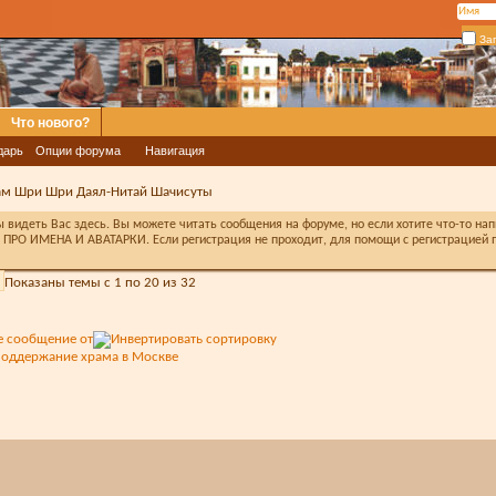
За
Что нового?
дарь
Опции форума
Навигация
ам Шри Шри Даял-Нитай Шачисуты
видеть Вас здесь. Вы можете читать сообщения на форуме, но если хотите что-то на
ПРО ИМЕНА И АВАТАРКИ. Если регистрация не проходит, для помощи с регистрацией п
Показаны темы с 1 по 20 из 32
е сообщение от
поддержание храма в Москве