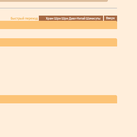
Быстрый переход
Храм Шри Шри Даял-Нитай Шачисуты
Вверх