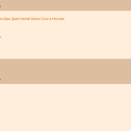
и Шри Даял Нитай Шачи Суты в Москве
ы.