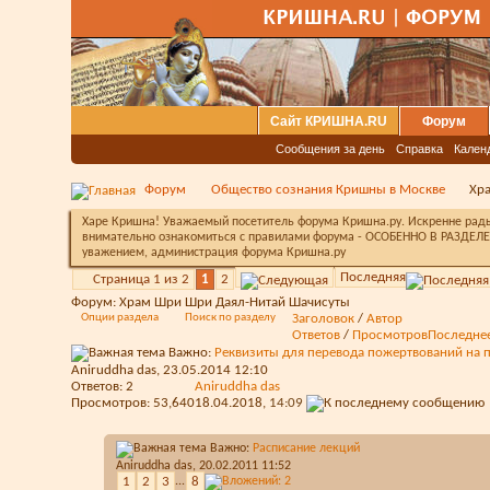
Сайт КРИШНА.RU
Форум
Сообщения за день
Справка
Кален
Форум
Общество сознания Кришны в Москве
Хр
Харе Кришна! Уважаемый посетитель форума Кришна.ру. Искренне рады 
внимательно ознакомиться с правилами форума - ОСОБЕННО В РАЗДЕЛЕ 
уважением, администрация форума Кришна.ру
Последняя
Страница 1 из 2
1
2
Форум:
Храм Шри Шри Даял-Нитай Шачисуты
Опции раздела
Поиск по разделу
Заголовок
/
Автор
Ответов
/
Просмотров
Последне
Важно:
Реквизиты для перевода пожертвований на 
Aniruddha das
, 23.05.2014 12:10
Ответов:
2
Aniruddha das
Просмотров: 53,640
18.04.2018,
14:09
Важно:
Расписание лекций
Aniruddha das
, 20.02.2011 11:52
1
2
3
...
8