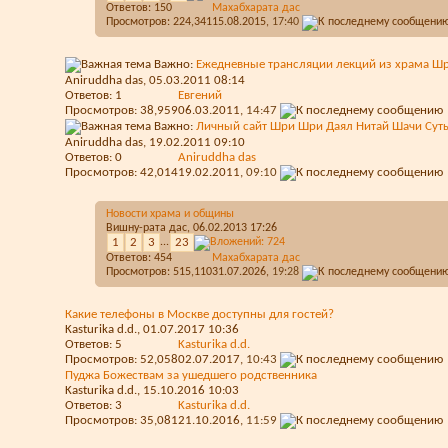
Ответов:
150
Махабхарата дас
Просмотров: 224,341
15.08.2015,
17:40
Важно:
Ежедневные трансляции лекций из храма Шр
Aniruddha das
, 05.03.2011 08:14
Ответов:
1
Евгений
Просмотров: 38,959
06.03.2011,
14:47
Важно:
Личный сайт Шри Шри Даял Нитай Шачи Сут
Aniruddha das
, 19.02.2011 09:10
Ответов:
0
Aniruddha das
Просмотров: 42,014
19.02.2011,
09:10
Новости храма и общины
Вишну-рата дас
, 06.02.2013 17:26
1
2
3
...
23
Ответов:
454
Махабхарата дас
Просмотров: 515,110
31.07.2026,
19:28
Какие телефоны в Москве доступны для гостей?
Kasturika d.d.
, 01.07.2017 10:36
Ответов:
5
Kasturika d.d.
Просмотров: 52,058
02.07.2017,
10:43
Пуджа Божествам за ушедшего родственника
Kasturika d.d.
, 15.10.2016 10:03
Ответов:
3
Kasturika d.d.
Просмотров: 35,081
21.10.2016,
11:59