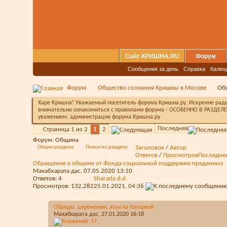
Сайт КРИШНА.RU
Форум
Сообщения за день
Справка
Кален
Форум
Общество сознания Кришны в Москве
Об
Харе Кришна! Уважаемый посетитель форума Кришна.ру. Искренне рады 
внимательно ознакомиться с правилами форума - ОСОБЕННО В РАЗДЕЛЕ 
уважением, администрация форума Кришна.ру
Последняя
Страница 1 из 2
1
2
Форум:
Община
Опции раздела
Поиск по разделу
Заголовок
/
Автор
Ответов
/
Просмотров
Последне
Обращение к общине от Фонда социальной поддержки преданных
Махабхарата дас
, 07.05.2020 13:10
Ответов:
4
Sharada d.d.
Просмотров: 132,282
25.01.2021,
04:36
Обряды, церемонии, ягьи на Нагорной
Махабхарата дас
, 27.01.2020 16:18