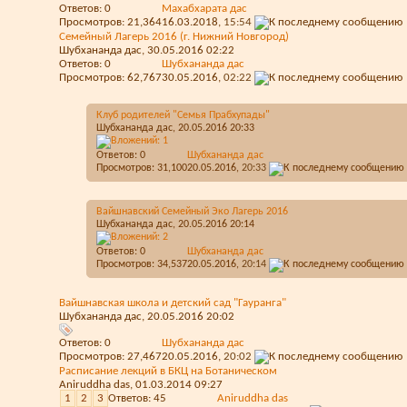
Ответов:
0
Махабхарата дас
Просмотров: 21,364
16.03.2018,
15:54
Семейный Лагерь 2016 (г. Нижний Новгород)
Шубхананда дас
, 30.05.2016 02:22
Ответов:
0
Шубхананда дас
Просмотров: 62,767
30.05.2016,
02:22
Клуб родителей "Семья Прабхупады"
Шубхананда дас
, 20.05.2016 20:33
Ответов:
0
Шубхананда дас
Просмотров: 31,100
20.05.2016,
20:33
Вайшнавский Семейный Эко Лагерь 2016
Шубхананда дас
, 20.05.2016 20:14
Ответов:
0
Шубхананда дас
Просмотров: 34,537
20.05.2016,
20:14
Вайшнавская школа и детский сад "Гауранга"
Шубхананда дас
, 20.05.2016 20:02
Ответов:
0
Шубхананда дас
Просмотров: 27,467
20.05.2016,
20:02
Расписание лекций в БКЦ на Ботаническом
Aniruddha das
, 01.03.2014 09:27
1
2
3
Ответов:
45
Aniruddha das