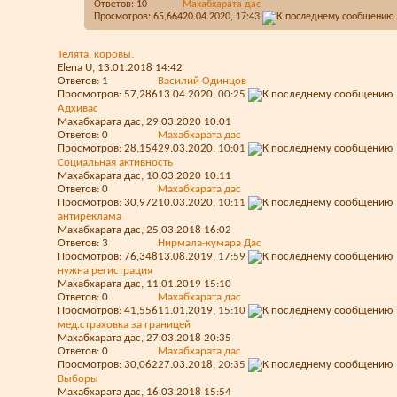
Ответов:
10
Махабхарата дас
Просмотров: 65,664
20.04.2020,
17:43
Телята, коровы.
Elena U
, 13.01.2018 14:42
Ответов:
1
Василий Одинцов
Просмотров: 57,286
13.04.2020,
00:25
Адхивас
Махабхарата дас
, 29.03.2020 10:01
Ответов:
0
Махабхарата дас
Просмотров: 28,154
29.03.2020,
10:01
Социальная активность
Махабхарата дас
, 10.03.2020 10:11
Ответов:
0
Махабхарата дас
Просмотров: 30,972
10.03.2020,
10:11
антиреклама
Махабхарата дас
, 25.03.2018 16:02
Ответов:
3
Нирмала-кумара Дас
Просмотров: 76,348
13.08.2019,
17:59
нужна регистрация
Махабхарата дас
, 11.01.2019 15:10
Ответов:
0
Махабхарата дас
Просмотров: 41,556
11.01.2019,
15:10
мед.страховка за границей
Махабхарата дас
, 27.03.2018 20:35
Ответов:
0
Махабхарата дас
Просмотров: 30,062
27.03.2018,
20:35
Выборы
Махабхарата дас
, 16.03.2018 15:54