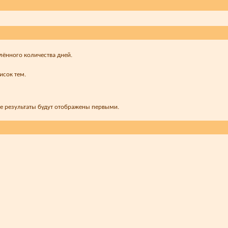
лённого количества дней.
исок тем.
ые результаты будут отображены первыми.