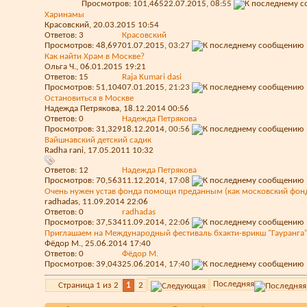
Просмотров: 101,465
22.07.2015,
08:55
Харинамы
Красовский
, 20.03.2015 10:54
Ответов:
3
Красовский
Просмотров: 48,697
01.07.2015,
03:27
Как найти Храм в Москве?
Ольга Ч.
, 06.01.2015 19:21
Ответов:
15
Raja Kumari dasi
Просмотров: 51,104
07.01.2015,
21:23
Остановиться в Москве
Надежда Петрякова
, 18.12.2014 00:56
Ответов:
0
Надежда Петрякова
Просмотров: 31,329
18.12.2014,
00:56
Вайшнавский детский садик
Radha rani
, 17.05.2011 10:32
Ответов:
12
Надежда Петрякова
Просмотров: 70,563
11.12.2014,
17:08
Очень нужен устав фонда помощи преданным (как московский фонд
radhadas
, 11.09.2014 22:06
Ответов:
0
radhadas
Просмотров: 37,534
11.09.2014,
22:06
Приглашаем на Международный фестиваль бхакти-врикш "Гауранга"
Фёдор М.
, 25.06.2014 17:40
Ответов:
0
Фёдор М.
Просмотров: 39,043
25.06.2014,
17:40
Последняя
Страница 1 из 2
1
2