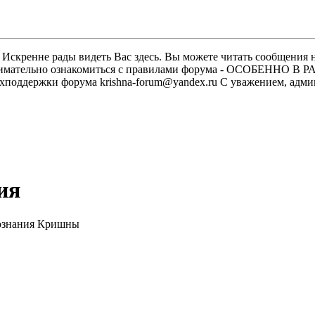
скренне рады видеть Вас здесь. Вы можете читать сообщения на
м внимательно ознакомиться с правилами форума - ОСОБЕННО
техподдержки форума krishna-forum@yandex.ru С уважением, ад
ия
Сознания Кришны