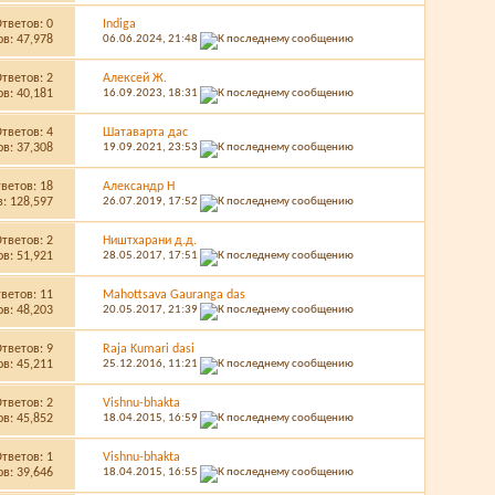
Ответов:
0
Indiga
в: 47,978
06.06.2024,
21:48
Ответов:
2
Алексей Ж.
в: 40,181
16.09.2023,
18:31
Ответов:
4
Шатаварта дас
в: 37,308
19.09.2021,
23:53
тветов:
18
Александр Н
: 128,597
26.07.2019,
17:52
Ответов:
2
Ништхарани д.д.
в: 51,921
28.05.2017,
17:51
тветов:
11
Mahottsava Gauranga das
в: 48,203
20.05.2017,
21:39
Ответов:
9
Raja Kumari dasi
в: 45,211
25.12.2016,
11:21
Ответов:
2
Vishnu-bhakta
в: 45,852
18.04.2015,
16:59
Ответов:
1
Vishnu-bhakta
в: 39,646
18.04.2015,
16:55