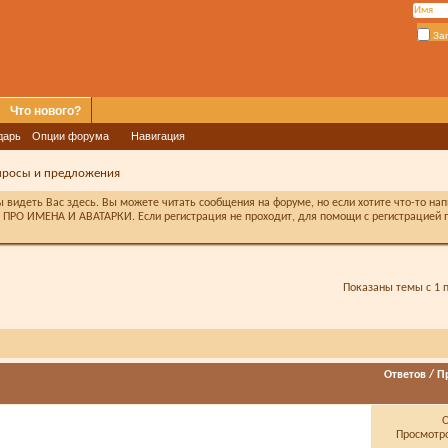
За
Что нового?
дарь
Опции форума
Навигация
просы и предложения
видеть Вас здесь. Вы можете читать сообщения на форуме, но если хотите что-то на
ПРО ИМЕНА И АВАТАРКИ. Если регистрация не проходит, для помощи с регистрацией п
Показаны темы с 1 п
Ответов
/
П
Просмотро