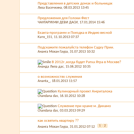
Представления в детских домах и больницах
Лиза Васечкина
, 08.03.2013 13:45
Предложения для Голоки-Фест
ЧАНТАРУКМИ ДЕВИ ДАСИ
, 17.01.2014 15:46
Бхакта-программ и Поездка в Индию весной
Катя_151
, 11.10.2013 07:37
Подскажите пожалуйста телефон Садху Прии.
Ананга Мохан Гаура
, 31.07.2013 10:32
В 2012г.,когда будет Ратха Ятра в Москве?
Ананда Лила дас
, 15.06.2012 10:35
о возможностях служения
Ananta_
, 18.01.2013 11:57
Кулинарный проект Амриталока
Chandana das
, 16.10.2012 10:28
Служение при храме м. Динамо
Chandana das
, 03.03.2013 09:29
как освятить квартиру ??
1
2
Ананга Мохан Гаура
, 31.01.2012 07:12