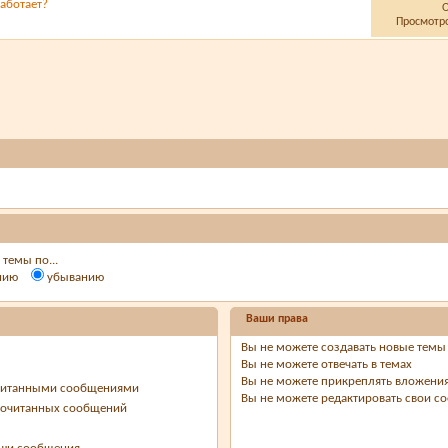
аботает?
Просмотро
темы по...
нию
убыванию
Ваши права
Вы
не можете
создавать новые темы
Вы
не можете
отвечать в темах
Вы
не можете
прикреплять вложени
очитанными сообщениями
Вы
не можете
редактировать свои с
рочитанных сообщений