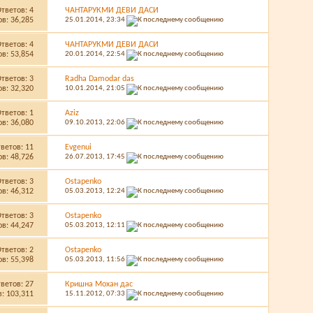
Ответов:
4
ЧАНТАРУКМИ ДЕВИ ДАСИ
в: 36,285
25.01.2014,
23:34
Ответов:
4
ЧАНТАРУКМИ ДЕВИ ДАСИ
в: 53,854
20.01.2014,
22:54
Ответов:
3
Radha Damodar das
в: 32,320
10.01.2014,
21:05
Ответов:
1
Aziz
в: 36,080
09.10.2013,
22:06
тветов:
11
Evgenui
в: 48,726
26.07.2013,
17:45
Ответов:
3
Ostapenko
в: 46,312
05.03.2013,
12:24
Ответов:
3
Ostapenko
в: 44,247
05.03.2013,
12:11
Ответов:
2
Ostapenko
в: 55,398
05.03.2013,
11:56
тветов:
27
Кришна Мохан дас
: 103,311
15.11.2012,
07:33