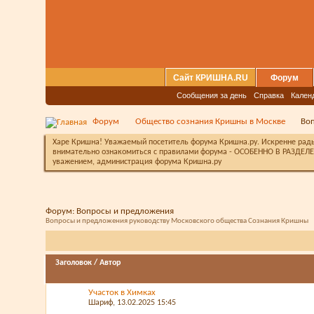
Сайт КРИШНА.RU
Форум
Сообщения за день
Справка
Кален
Форум
Общество сознания Кришны в Москве
Во
Харе Кришна! Уважаемый посетитель форума Кришна.ру. Искренне рады 
внимательно ознакомиться с правилами форума - ОСОБЕННО В РАЗДЕЛЕ 
уважением, администрация форума Кришна.ру
Форум:
Вопросы и предложения
Вопросы и предложения руководству Московского общества Сознания Кришны
Заголовок
/
Автор
Участок в Химках
Шариф
, 13.02.2025 15:45