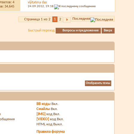
Ответов:
4
vijitatma das
в: 34,645
24.09.2012,
19:18
Последняя
Страница 1 из 2
1
2
Быстрый переход
Вопросы и предложения
Вверх
BB коды
Вкл.
Смайлы
Вкл.
я
[IMG]
код
Вкл.
ообщения
[VIDEO]
код
Вкл.
HTML код
Выкл.
Правила форума