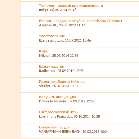
Технолог пищевой промышленности
Indiga
, 06.06.2024 21:48
Вопрос к ведущим ютубканала Krishna TV.Можн
Алексей Ж.
, 28.08.2023 11:17
Удостоверение
Шатаварта дас
, 11.09.2021 15:46
Кафе
Mikhail
, 28.03.2014 22:56
Бхакти-шастри
Radha rani
, 28.09.2012 17:05
Развитие общины (Москва)
VitaliyT
, 16.02.2013 10:37
получить инициацию
Ирина Баленкова
, 09.09.2012 12:57
Сайт Московской ятры
Lakshmana Prana das
, 06.10.2014 10:28
Бумажная посуда
ЧАНТАРУКМИ ДЕВИ ДАСИ
, 10.03.2015 10:34