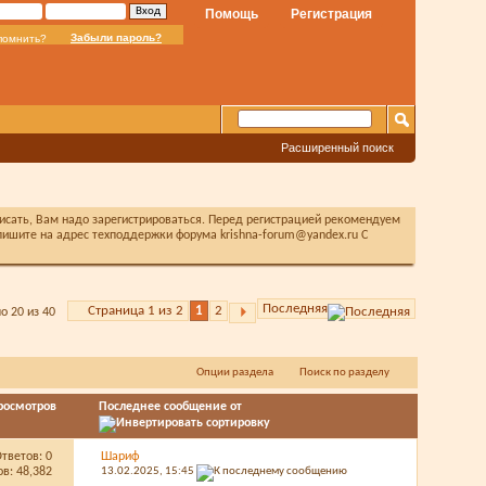
Помощь
Регистрация
Забыли пароль?
помнить?
Расширенный поиск
писать, Вам надо зарегистрироваться. Перед регистрацией рекомендуем
ишите на адрес техподдержки форума krishna-forum@yandex.ru С
Последняя
Страница 1 из 2
1
2
о 20 из 40
Опции раздела
Поиск по разделу
росмотров
Последнее сообщение от
Ответов:
0
Шариф
в: 48,382
13.02.2025,
15:45