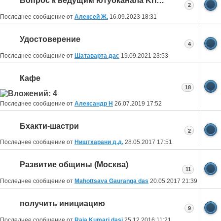
Вопрос к ведущим ютубканала Krishna TV.Можн
2
Последнее сообщение от
Алексей Ж.
16.09.2023
18:31
Удостоверение
4
Последнее сообщение от
Шатаварта дас
19.09.2021
23:53
Кафе
18
Последнее сообщение от
Александр Н
26.07.2019
17:52
Бхакти-шастри
2
Последнее сообщение от
Ништхарани д.д.
28.05.2017
17:51
Развитие общины (Москва)
11
Последнее сообщение от
Mahottsava Gauranga das
20.05.2017
21:39
получить инициацию
9
Последнее сообщение от
Raja Kumari dasi
25.12.2016
11:21