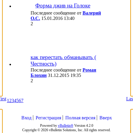
Форма джив на Голоке
Последнее сообщение от
Валерий
О.С.
15.01.2016
13:40
2
как перестать обманывать (
Честность)
Последнее сообщение от
Роман
Блохин
31.12.2015
19:35
2
irst
Las
1
2
3
4
5
6
7
Вход
Регистрация
Полная версия
Вверх
Powered by
vBulletin®
Version 4.2.0
Copyright © 2026 vBulletin Solutions, Inc. All rights reserved.