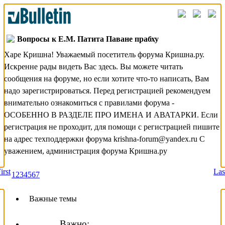
Вопросы к Е.М. Патита Паване прабху
Харе Кришна! Уважаемый посетитель форума Кришна.ру.
Искренне рады видеть Вас здесь. Вы можете читать
сообщения на форуме, но если хотите что-то написать, Вам
надо зарегистрироваться. Перед регистрацией рекомендуем
внимательно ознакомиться с правилами форума -
ОСОБЕННО В РАЗДЕЛЕ ПРО ИМЕНА И АВАТАРКИ. Если
регистрация не проходит, для помощи с регистрацией пишите
на адрес техподдержки форума krishna-forum@yandex.ru С
уважением, администрация форума Кришна.ру
irst
Las
1
2
3
4
5
6
7
Важные темы
Важно: