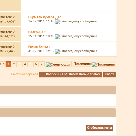
Ответов:
2
Нирмала-кумара Дас
в: 39,659
16.02.2016,
11:43
Ответов:
2
Валерий О.С.
в: 44,128
15.01.2016,
13:40
Ответов:
2
Роман Блохин
в: 27,445
31.12.2015,
19:35
Последняя
з 7
1
2
3
4
5
6
7
Быстрый переход
Вопросы к Е.М. Патита Паване прабху
Вверх