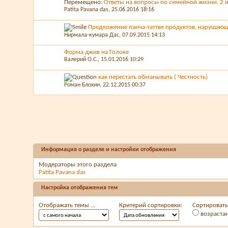
Перемещено:
Ответы на вопросы по семейной жизни. 2 и
Patita Pavana das
, 25.06.2016 18:16
Предложение панча-таттве продуктов, нарушаю
Нирмала-кумара Дас
, 07.09.2015 14:13
Форма джив на Голоке
Валерий О.С.
, 15.01.2016 10:29
как перестать обманывать ( Честность)
Роман Блохин
, 22.12.2015 00:37
Информация о разделе и настройки отображения
Модераторы этого раздела
Patita Pavana das
Настройка отображения тем
Отображать темы ...
Критерий сортировки:
Сортировать 
возраста