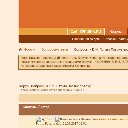
Сайт КРИШНА.RU
Форум
Сообщения за день
Справка
Кален
Форум
Вопросы-ответы
Вопросы к Е.М. Патита Паване пр
Харе Кришна! Уважаемый посетитель форума Кришна.ру. Искренне рады 
внимательно ознакомиться с правилами форума - ОСОБЕННО В РАЗДЕЛЕ 
уважением, администрация форума Кришна.ру
Форум:
Вопросы к Е.М. Патита Паване прабху
На ваши вопросы отвечает проповедник ИСККОН
Заголовок
/
Автор
Важно:
Анонимная письменна
Patita Pavana das
, 31.05.2017 16:01