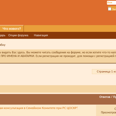
За
Что нового?
дарь
Опции форума
Навигация
абху
видеть Вас здесь. Вы можете читать сообщения на форуме, но если хотите что-то на
ПРО ИМЕНА И АВАТАРКИ. Если регистрация не проходит, для помощи с регистрацией п
Страница 1 и
Ответов
/
П
я консультация в Семейном Комитете при РС ЦОСКР!
Просмотров