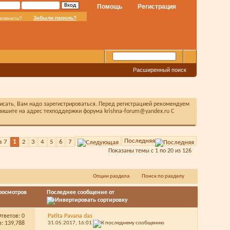
Помощь
Регистрация
Забыли пароль?
помнить?
Расширенный поиск
писать, Вам надо зарегистрироваться. Перед регистрацией рекомендуем
ишите на адрес техподдержки форума krishna-forum@yandex.ru С
Последняя
з 7
1
2
3
4
5
6
7
Показаны темы с 1 по 20 из 126
Опции раздела
Поиск по разделу
росмотров
Последнее сообщение от
Ответов:
0
Patita Pavana das
: 139,788
31.05.2017,
16:01