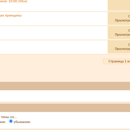
юля. 10:00 (Мск)
щих принципы
Просмотро
Просмотро
Просмотро
Страница 1 и
темы по...
нию
убыванию