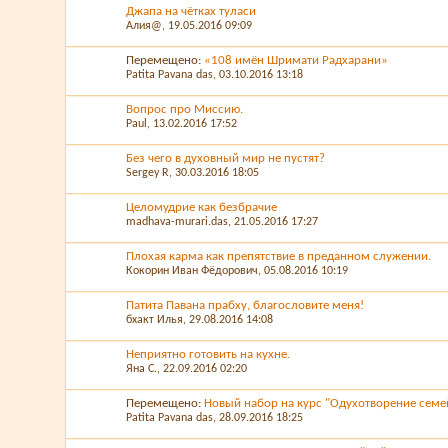
Джапа на чётках туласи
Алия@
, 19.05.2016 09:09
Перемещено:
«108 имён Шримати Радхарани»
Patita Pavana das
, 03.10.2016 13:18
Вопрос про Миссию.
Paul
, 13.02.2016 17:52
Без чего в духовный мир не пустят?
Sergey R
, 30.03.2016 18:05
Целомудрие как безбрачие
madhava-murari.das
, 21.05.2016 17:27
Плохая карма как препятствие в преданном служении.
Кокорин Иван Фёдорович
, 05.08.2016 10:19
Патита Павана прабху, благословите меня!
бхакт Илья
, 29.08.2016 14:08
Неприятно готовить на кухне.
Яна С.
, 22.09.2016 02:20
Перемещено:
Новый набор на курс "Одухотворение сем
Patita Pavana das
, 28.09.2016 18:25