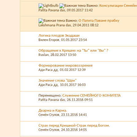
Важно:
Консультации Семейн
Patita Pavana das
, 09.05.2017 11:42
Важно:
О Патита Паване прабху
Lakshmana Prana das
, 29.04.2011 08:12
Логика плодов Экадаши
Вилен Егоров
, 01.05.2017 23:54
Обращение к Кришне: на "Ты" или "Вы" ?
Ruslan
, 28.02.2017 13:50
Формирование мировоззрения
Ади Раса дд
, 01.02.2017 12:39
Значение слова "Шри"
Ади Раса дд
, 10.01.2017 16:03
Перемещено:
Служение СЕМЕЙНОГО КОМИТЕТА
Patita Pavana das
, 26.11.2016 09:51
Дхарма и Карма.
Семён Сгулов
, 23.11.2016 14:41
Страх перед Кришной-Страх перед Богом.
Семён Сгулов
, 24.10.2016 14:05