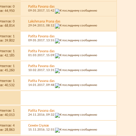
Ответов:
0
Patita Pavana das
в: 44,950
09.05.2017,
11:42
Ответов:
0
Lakshmana Prana das
в: 68,814
29.04.2011,
08:12
Ответов:
1
Patita Pavana das
в: 39,802
09.05.2017,
13:55
Ответов:
1
Patita Pavana das
в: 42,185
01.03.2017,
15:09
Ответов:
1
Patita Pavana das
в: 45,260
10.02.2017,
13:31
Ответов:
1
Patita Pavana das
в: 40,532
14.01.2017,
09:48
Ответов:
1
Patita Pavana das
в: 40,013
24.11.2016,
09:32
Ответов:
4
Семён Сгулов
в: 28,863
15.11.2016,
12:55