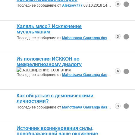
0
Последнее сообщение от
Aleksey777
08.10.2018
14:00
Халяль мясо? Исключение
мусульманам
3
Последнее сообщение от
Mahottsava Gauranga das
16.08.2018
17:
Из положения ИСККОН по
межрелигиозному диалогу
6
Последнее сообщение от
Mahottsava Gauranga das
29.06.2018
09:
Как общаться с демоническими
личностями?
3
Последнее сообщение от
Mahottsava Gauranga das
20.04.2018
14:
Источник возникновения силы,
преображающей наше окружение.