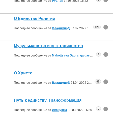
Последнее сообщение от
Руслан
14.08.2023
15:22
О Единстве Религий
120
Последнее сообщение от
ВладимирД
07.07.2022
14:37
Мусульманство и вегетарианство
1
Последнее сообщение от
Mahottsava Gauranga das
02.07.2022
19:
О Христе
85
Последнее сообщение от
ВладимирД
24.04.2022
23:06
Путь к единству. Трансформация
2
Последнее сообщение от
Иванушка
30.03.2022
16:30