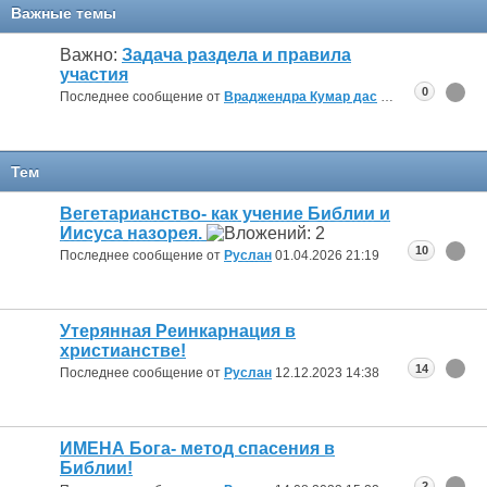
Важные темы
Важно:
Задача раздела и правила
участия
0
Последнее сообщение от
Враджендра Кумар дас
06.06.2011
10:02
Тем
Вегетарианство- как учение Библии и
Иисуса назорея.
10
Последнее сообщение от
Руслан
01.04.2026
21:19
Утерянная Реинкарнация в
христианстве!
14
Последнее сообщение от
Руслан
12.12.2023
14:38
ИМЕНА Бога- метод спасения в
Библии!
2