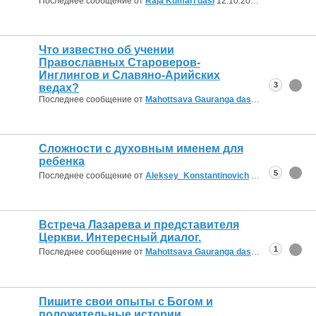
Последнее сообщение от
Raja Kumari dasi
12.10.2020
20:23
Что известно об учении
Православных Староверов-
Инглингов и Славяно-Арийских
3
ведах?
Последнее сообщение от
Mahottsava Gauranga das
26.04.2020
14:
Сложности с духовным именем для
ребенка
5
Последнее сообщение от
Aleksey_Konstantinovich
16.08.2019
21:4
Встреча Лазарева и представителя
Церкви. Интересный диалог.
1
Последнее сообщение от
Mahottsava Gauranga das
06.12.2018
09:
Пишите свои опыты с Богом и
положительные истории