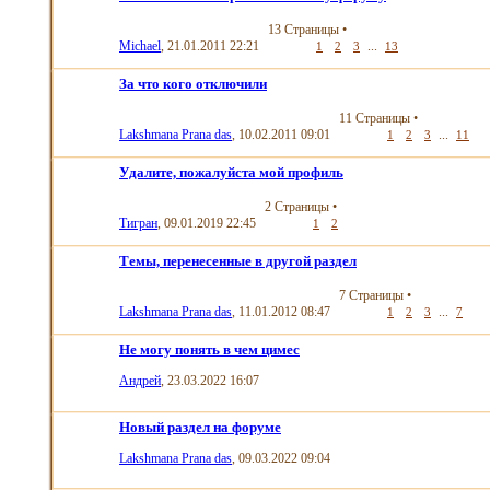
13 Страницы
•
Michael
, 21.01.2011 22:21
...
1
2
3
13
За что кого отключили
11 Страницы
•
Lakshmana Prana das
, 10.02.2011 09:01
...
1
2
3
11
Удалите, пожалуйста мой профиль
2 Страницы
•
Тигран
, 09.01.2019 22:45
1
2
Темы, перенесенные в другой раздел
7 Страницы
•
Lakshmana Prana das
, 11.01.2012 08:47
...
1
2
3
7
Не могу понять в чем цимес
Aндрей
, 23.03.2022 16:07
Новый раздел на форуме
Lakshmana Prana das
, 09.03.2022 09:04