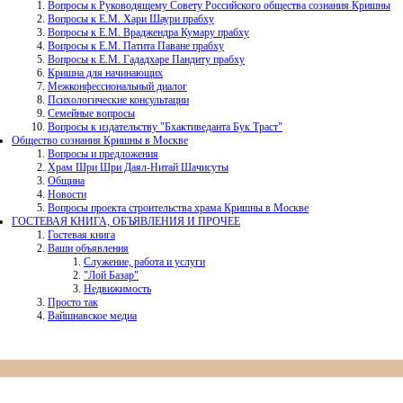
Вопросы к Руководящему Совету Российского общества сознания Кришны
Вопросы к Е.М. Хари Шаури прабху
Вопросы к Е.М. Враджендра Кумару прабху
Вопросы к Е.М. Патита Паване прабху
Вопросы к Е.М. Гададхаре Пандиту прабху
Кришна для начинающих
Межконфессиональный диалог
Психологические консультации
Семейные вопросы
Вопросы к издательству "Бхактиведанта Бук Траст"
Общество сознания Кришны в Москве
Вопросы и предложения
Храм Шри Шри Даял-Нитай Шачисуты
Община
Новости
Вопросы проекта строительства храма Кришны в Москве
ГОСТЕВАЯ КНИГА, ОБЪЯВЛЕНИЯ И ПРОЧЕЕ
Гостевая книга
Ваши объявления
Служение, работа и услуги
"Лой Базар"
Недвижимость
Просто так
Вайшнавское медиа