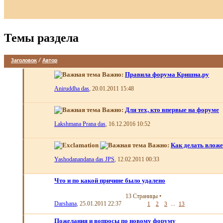
Темы раздела
Заголовок
/
Автор
Важно:
Правила форума Кришна.ру
Aniruddha das
, 20.01.2011 15:48
Важно:
Для тех, кто впервые на форуме
Lakshmana Prana das
, 16.12.2016 10:52
Важно:
Как делать влож
Yashodanandana das JPS
, 12.02.2011 00:33
Что и по какой причине было удалено
13 Страницы
•
Darshana
, 25.01.2011 22:37
...
1
2
3
13
Пожелания и вопросы по новому форуму