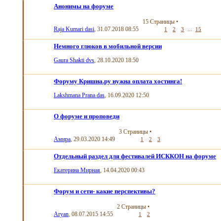
Анонимы на форуме
15 Страницы
•
Raja Kumari dasi
, 31.07.2018 08:55
...
1
2
3
15
Немного глюков в мобильной версии
Gaura Shakti dvs
, 28.10.2020 18:50
Форуму Кришна.ру нужна оплата хостинга!
Lakshmana Prana das
, 16.09.2020 12:50
О форуме и проповеди
3 Страницы
•
Амира
, 29.03.2020 14:49
1
2
3
Отдельный раздел для фестивалей ИСККОН на форуме
Екатерина Мирная
, 14.04.2020 00:43
Форум и сети- какие перспективы?
2 Страницы
•
Aryan
, 08.07.2015 14:55
1
2