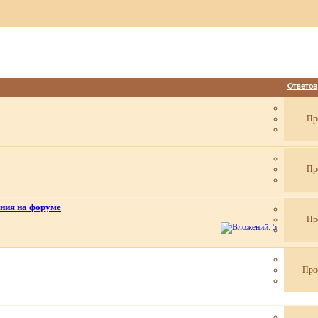
Ответов
Пр
Пр
ения на форуме
Пр
Про