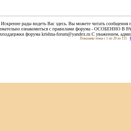
скренне рады видеть Вас здесь. Вы можете читать сообщения на
м внимательно ознакомиться с правилами форума - ОСОБЕННО
техподдержки форума krishna-forum@yandex.ru С уважением, ад
Показаны темы с 1 по 20 из 151