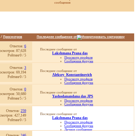
сообщения
/
Просмотров
Последнее сообщение от
Ответов:
6
Последнее сообщение от
осмотров: 87,628
Lakshmana Prana das
Рейтинг0 / 5
Просмотр профиля
Сообщения форума
Личное сообщение
Ответов:
3
Записи в дневнике
Последнее сообщение от
осмотров: 69,194
Просмотр статей
Aleksey_Konstantinovich
15.10.2019,
09:38
Рейтинг0 / 5
Просмотр профиля
Сообщения форума
Личное сообщение
Ответов:
0
Записи в дневнике
Последнее сообщение от
осмотров: 50,680
Просмотр статей
Yashodanandana das JPS
19.09.2018,
17:52
Рейтинг5 / 5
Просмотр профиля
Сообщения форума
Личное сообщение
Ответов:
259
Записи в дневнике
Последнее сообщение от
смотров: 427,149
Просмотр статей
Lakshmana Prana das
12.02.2011,
00:33
Рейтинг0 / 5
Просмотр профиля
Сообщения форума
Личное сообщение
Записи в дневнике
Ответов:
246