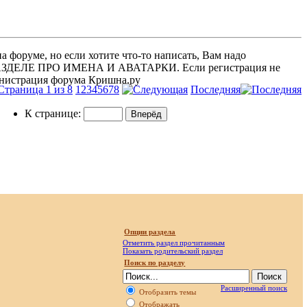
 форуме, но если хотите что-то написать, Вам надо
 В РАЗДЕЛЕ ПРО ИМЕНА И АВАТАРКИ. Если регистрация не
министрация форума Кришна.ру
Страница 1 из 8
1
2
3
4
5
6
7
8
Последняя
К странице:
Опции раздела
Отметить раздел прочитанным
Показать родительский раздел
Поиск по разделу
Расширенный поиск
Отобразить темы
Отображать