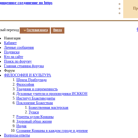
ищенное соединение по https
Пр
рый переход
Гостевая книга
Вверх
Навигация
Кабинет
Личные сообщения
Подписки
Кто на сайте
Поиск по форуму
Главная страница форума
Форум
ФИЛОСОФИЯ И КУЛЬТУРА
Шрила Прабхупада
Философия
Традиция и современность
Духовные учители и проповедники ИСККОН
Институт Бхактиведанты
Поклонение Божествам
Божественная мастерская
Туласи
Рецепты кухни Кришны
Здоровый образ жизни
Индия
Сознание Кришны в каждом городе и деревне
Вопросы-ответы