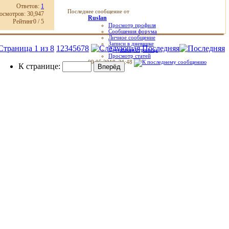
Просмотр статей
Ответов:
1
28.08.2018,
11:20
Последнее сообщение от
осмотров: 30,947
Ruslan
Рейтинг0 / 5
Просмотр профиля
Сообщения форума
Личное сообщение
Записи в дневнике
Страница 1 из 8
1
2
3
4
5
6
7
8
Последняя
Домашняя страница
Просмотр статей
09.05.2018,
21:48
К странице: