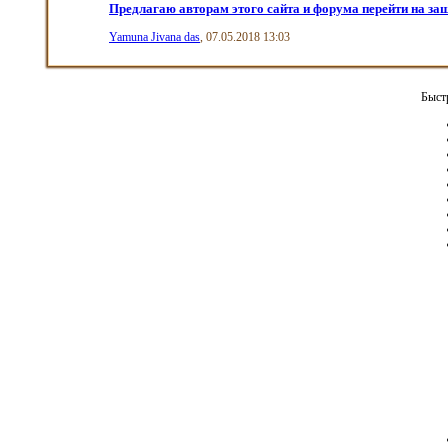
Предлагаю авторам этого сайта и форума перейти на защ
Yamuna Jivana das
, 07.05.2018 13:03
Быст