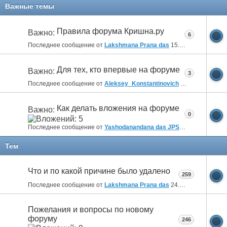
Важные темы
Правила форума Кришна.ру
Важно:
6
Последнее сообщение от
Lakshmana Prana das
15.10.2019
09:38
Для тех, кто впервые на форуме
Важно:
3
Последнее сообщение от
Aleksey_Konstantinovich
19.09.2018
17:5
Как делать вложения на форуме
Важно:
0
Последнее сообщение от
Yashodanandana das JPS
12.02.2011
00:3
Тем
Что и по какой причине было удалено
259
Последнее сообщение от
Lakshmana Prana das
24.04.2026
22:55
Пожелания и вопросы по новому
форуму
246