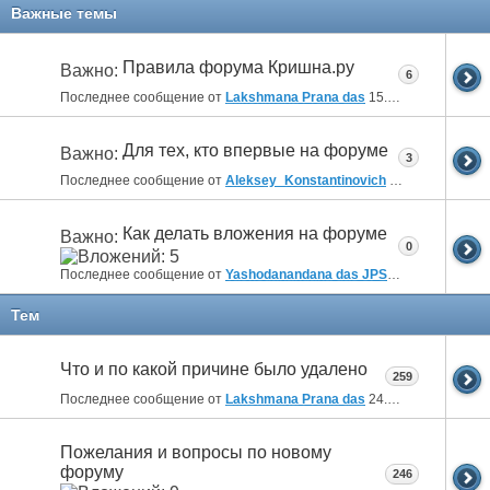
Важные темы
Правила форума Кришна.ру
Важно:
6
Последнее сообщение от
Lakshmana Prana das
15.10.2019
09:38
Для тех, кто впервые на форуме
Важно:
3
Последнее сообщение от
Aleksey_Konstantinovich
19.09.2018
17:5
Как делать вложения на форуме
Важно:
0
Последнее сообщение от
Yashodanandana das JPS
12.02.2011
00:3
Тем
Что и по какой причине было удалено
259
Последнее сообщение от
Lakshmana Prana das
24.04.2026
22:55
Пожелания и вопросы по новому
форуму
246