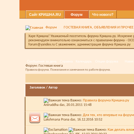
Сайт КРИШНА.RU
Форум
Что нового?
Форум
ГОСТЕВАЯ КНИГА, ОБЪЯВЛЕНИЯ И ПРОЧЕЕ
Харе Кришна! Уважаемый посетитель форума Кришна.ру. Искренне ра
рекомендуем внимательно ознакомиться с правилами форума - ОСО
forum@yandex.ru С уважением, администрация форума Кришна.ру
Сообщения за день
Справка
Календарь
Опции форума
Навиг
Форум:
Гостевая книга
Правила форума. Пожелания и замечания по работе форума.
Заголовок
/
Автор
Важно:
Правила форума Кришна.ру
Aniruddha das
, 20.01.2011 15:48
Важно:
Для тех, кто впервые на фору
Lakshmana Prana das
, 16.12.2016 10:52
Важно:
Как делать вло