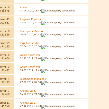
ветов:
6
Aryan
 48,875
17.09.2020,
18:49
етов:
45
Веданта Крит дас
101,637
15.04.2020,
20:14
ветов:
0
Екатерина Мирная
 21,559
14.04.2020,
00:43
етов:
29
Raja Kumari dasi
 94,250
07.04.2020,
20:00
ветов:
2
Gaura Shakti dvs
 34,606
02.12.2019,
21:40
ветов:
2
Gaura Shakti dvs
 36,422
13.09.2019,
17:45
ветов:
1
Lakshmana Prana das
 37,173
27.02.2019,
09:58
ветов:
7
Александр К
 97,658
16.02.2019,
21:10
етов:
11
Александр 2
 46,298
29.12.2018,
19:33