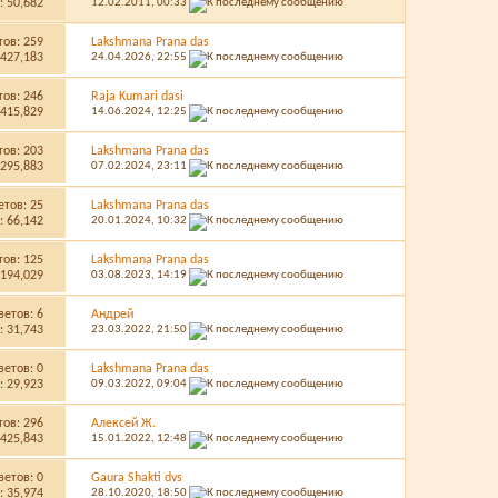
 50,682
12.02.2011,
00:33
тов:
259
Lakshmana Prana das
427,183
24.04.2026,
22:55
тов:
246
Raja Kumari dasi
415,829
14.06.2024,
12:25
тов:
203
Lakshmana Prana das
295,883
07.02.2024,
23:11
етов:
25
Lakshmana Prana das
 66,142
20.01.2024,
10:32
тов:
125
Lakshmana Prana das
194,029
03.08.2023,
14:19
ветов:
6
Aндрей
 31,743
23.03.2022,
21:50
ветов:
0
Lakshmana Prana das
 29,923
09.03.2022,
09:04
тов:
296
Алексей Ж.
425,843
15.01.2022,
12:48
ветов:
0
Gaura Shakti dvs
 35,974
28.10.2020,
18:50