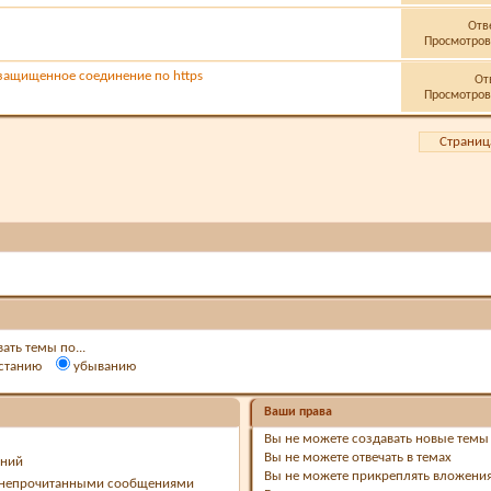
Отв
Просмотров:
 защищенное соединение по https
От
Просмотров:
Страница
ать темы по...
станию
убыванию
Ваши права
Вы
не можете
создавать новые темы
Вы
не можете
отвечать в темах
ений
Вы
не можете
прикреплять вложени
с непрочитанными сообщениями