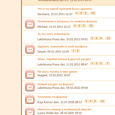
Yashodanandana das JPS
, 12.02.2011 00:33
Что и по какой причине было удалено
1
2
3
...
13
Darshana
, 25.01.2011 22:37
Пожелания и вопросы по новому форуму
1
2
3
...
13
Michael
, 21.01.2011 22:21
За что кого отключили
1
2
3
...
11
Lakshmana Prana das
, 10.02.2011 09:01
Удалите, пожалуйста мой профиль
1
2
Тигран
, 09.01.2019 22:45
Темы, перенесенные в другой раздел
1
2
3
...
7
Lakshmana Prana das
, 11.01.2012 08:47
Не могу понять в чем цимес
Aндрей
, 23.03.2022 16:07
Новый раздел на форуме
Lakshmana Prana das
, 09.03.2022 09:04
Анонимы на форуме
1
2
3
...
15
Raja Kumari dasi
, 31.07.2018 08:55
Немного глюков в мобильной версии
Gaura Shakti dvs
, 28.10.2020 18:50