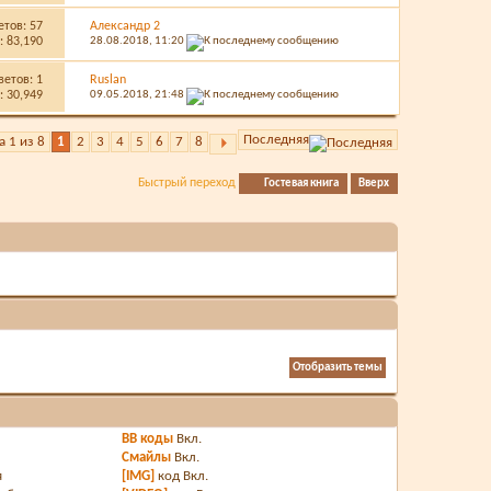
етов:
57
Александр 2
 83,190
28.08.2018,
11:20
ветов:
1
Ruslan
 30,949
09.05.2018,
21:48
Последняя
 1 из 8
1
2
3
4
5
6
7
8
Быстрый переход
Гостевая книга
Вверх
BB коды
Вкл.
Смайлы
Вкл.
я
[IMG]
код
Вкл.