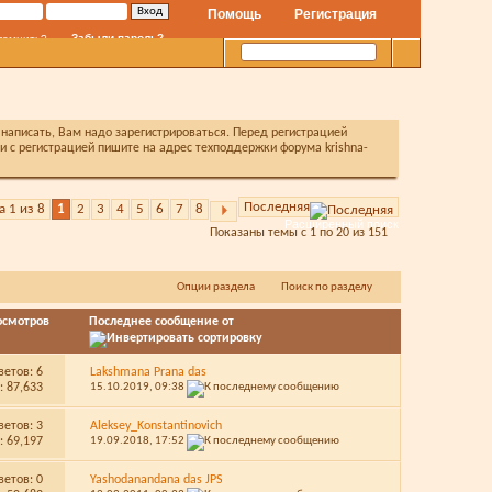
Помощь
Регистрация
Забыли пароль?
помнить?
написать, Вам надо зарегистрироваться. Перед регистрацией
с регистрацией пишите на адрес техподдержки форума krishna-
Последняя
 1 из 8
1
2
3
4
5
6
7
8
Расширенный поиск
Показаны темы с 1 по 20 из 151
Опции раздела
Поиск по разделу
осмотров
Последнее сообщение от
ветов:
6
Lakshmana Prana das
 87,633
15.10.2019,
09:38
ветов:
3
Aleksey_Konstantinovich
 69,197
19.09.2018,
17:52
ветов:
0
Yashodanandana das JPS