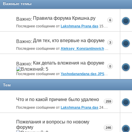
Важные темы
Правила форума Кришна.ру
Важно:
6
Последнее сообщение от
Lakshmana Prana das
15.10.2019
09:38
Для тех, кто впервые на форуме
Важно:
3
Последнее сообщение от
Aleksey_Konstantinovich
19.09.2018
17:5
Как делать вложения на форуме
Важно:
0
Последнее сообщение от
Yashodanandana das JPS
12.02.2011
00:3
Тем
Что и по какой причине было удалено
259
Последнее сообщение от
Lakshmana Prana das
24.04.2026
22:55
Пожелания и вопросы по новому
форуму
246