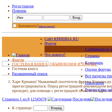
Регистрация
Помощь
Запомнить?
Забыли пароль?
Сайт КРИШНА.RU
Форум
Сообщения за д
Что нового?
Справка
Форум
Календарь
ГОСТЕВАЯ КНИГА, ОБЪЯВЛЕНИЯ И ПРОЧЕЕ
Гостевая книга
Опции форума
Расширенный поиск
Все разделы п
Харе Кришна! Уважаемый посетитель форума Кришна.ру. И
Навигация
зарегистрироваться. Перед регистрацией рекомендуе
Руководство са
проходит, для помощи с регистрацией пишите на адрес 
Страница 1 из 8
1
2
3
4
5
6
7
8
Последняя
К странице: