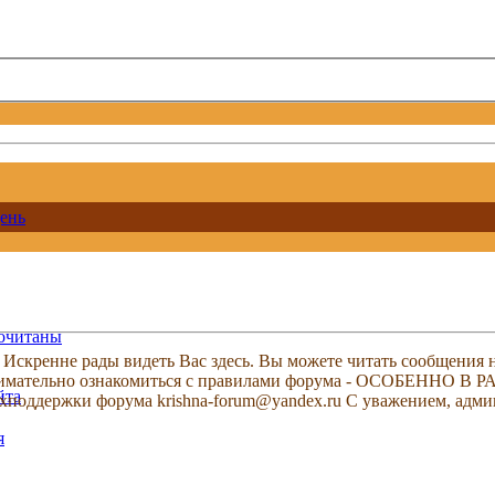
ень
рочитаны
скренне рады видеть Вас здесь. Вы можете читать сообщения на
м внимательно ознакомиться с правилами форума - ОСОБЕННО
йта
техподдержки форума krishna-forum@yandex.ru С уважением, ад