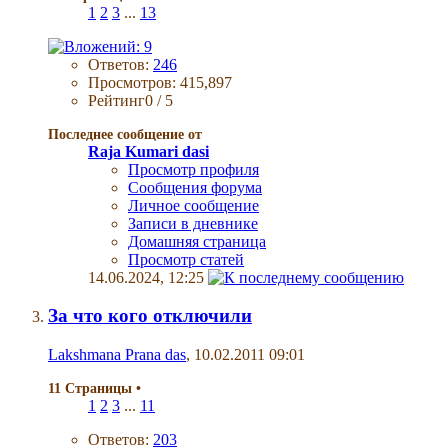
1
2
3
...
13
Ответов:
246
Просмотров: 415,897
Рейтинг0 / 5
Последнее сообщение от
Raja Kumari dasi
Просмотр профиля
Сообщения форума
Личное сообщение
Записи в дневнике
Домашняя страница
Просмотр статей
14.06.2024,
12:25
За что кого отключили
Lakshmana Prana das
, 10.02.2011 09:01
11 Страницы
•
1
2
3
...
11
Ответов:
203