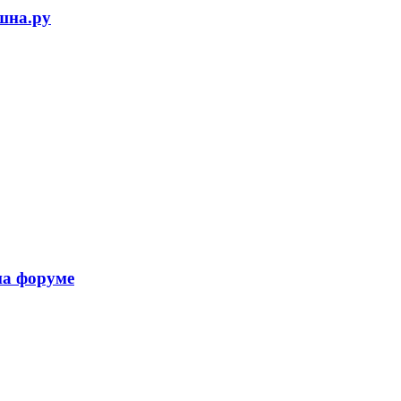
шна.ру
на форуме