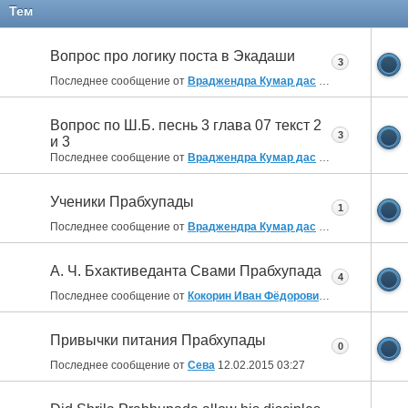
Тем
Вопрос про логику поста в Экадаши
3
Последнее сообщение от
Враджендра Кумар дас
03.05.2017
07:32
Вопрос по Ш.Б. песнь 3 глава 07 текст 2
3
и 3
Последнее сообщение от
Враджендра Кумар дас
17.12.2016
05:53
Ученики Прабхупады
1
Последнее сообщение от
Враджендра Кумар дас
03.10.2016
15:29
А. Ч. Бхактиведанта Свами Прабхупада
4
Последнее сообщение от
Кокорин Иван Фёдорович
06.08.2016
10:
Привычки питания Прабхупады
0
Последнее сообщение от
Сева
12.02.2015
03:27