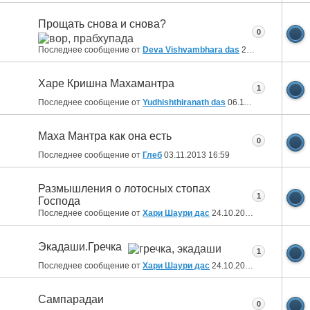
Прощать снова и снова?
0
Последнее сообщение от
Deva Vishvambhara das
23.11.2013
20:42
Харе Кришна Махамантра
1
Последнее сообщение от
Yudhishthiranath das
06.11.2013
23:52
Маха Мантра как она есть
0
Последнее сообщение от
Глеб
03.11.2013
16:59
Размышления о лотосных стопах
1
Господа
Последнее сообщение от
Хари Шаури дас
24.10.2013
16:52
Экадаши.Гречка
1
Последнее сообщение от
Хари Шаури дас
24.10.2013
16:02
Сампарадаи
0