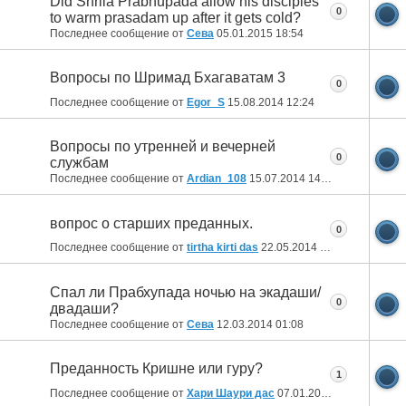
Did Shrila Prabhupada allow his disciples
0
to warm prasadam up after it gets cold?
Последнее сообщение от
Сева
05.01.2015
18:54
Вопросы по Шримад Бхагаватам 3
0
Последнее сообщение от
Egor_S
15.08.2014
12:24
Вопросы по утренней и вечерней
0
службам
Последнее сообщение от
Ardian_108
15.07.2014
14:07
вопрос о старших преданных.
0
Последнее сообщение от
tirtha kirti das
22.05.2014
16:56
Спал ли Прабхупада ночью на экадаши/
0
двадаши?
Последнее сообщение от
Сева
12.03.2014
01:08
Преданность Кришне или гуру?
1
Последнее сообщение от
Хари Шаури дас
07.01.2014
16:27