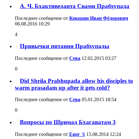
А. Ч. Бхактиведанта Свами Прабхупада
Последнее сообщение от
Кокорин Иван Фёдорович
06.08.2016
10:29
4
Привычки питания Прабхупады
Последнее сообщение от
Сева
12.02.2015
03:27
0
Did Shrila Prabhupada allow his disciples to
warm prasadam up after it gets cold?
Последнее сообщение от
Сева
05.01.2015
18:54
0
Вопросы по Шримад Бхагаватам 3
Последнее сообщение от
Egor_S
15.08.2014
12:24