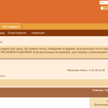
За
Что нового?
дарь
Опции форума
Навигация
ху
видеть Вас здесь. Вы можете читать сообщения на форуме, но если хотите что-то на
ПРО ИМЕНА И АВАТАРКИ. Если регистрация не проходит, для помощи с регистрацией п
Показаны темы с 1 по 20 из 34
вник"
Ответов
/
П
Просмотров