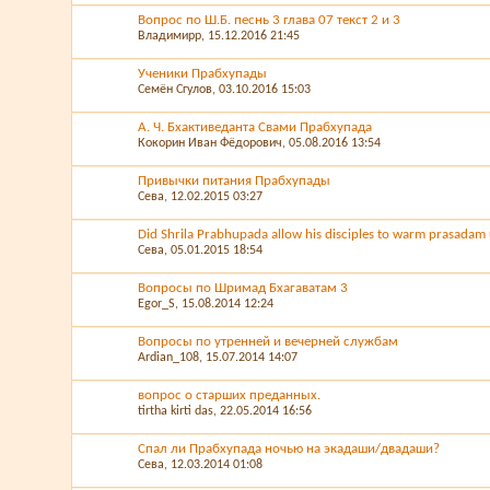
Вопрос по Ш.Б. песнь 3 глава 07 текст 2 и 3
Владимирр
, 15.12.2016 21:45
Ученики Прабхупады
Семён Сгулов
, 03.10.2016 15:03
А. Ч. Бхактиведанта Свами Прабхупада
Кокорин Иван Фёдорович
, 05.08.2016 13:54
Привычки питания Прабхупады
Сева
, 12.02.2015 03:27
Did Shrila Prabhupada allow his disciples to warm prasadam u
Сева
, 05.01.2015 18:54
Вопросы по Шримад Бхагаватам 3
Egor_S
, 15.08.2014 12:24
Вопросы по утренней и вечерней службам
Ardian_108
, 15.07.2014 14:07
вопрос о старших преданных.
tirtha kirti das
, 22.05.2014 16:56
Спал ли Прабхупада ночью на экадаши/двадаши?
Сева
, 12.03.2014 01:08