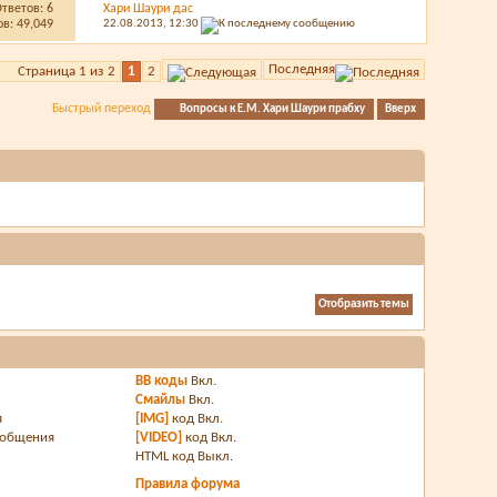
Ответов:
6
Хари Шаури дас
в: 49,049
22.08.2013,
12:30
Последняя
Страница 1 из 2
1
2
Быстрый переход
Вопросы к Е.М. Хари Шаури прабху
Вверх
BB коды
Вкл.
Смайлы
Вкл.
я
[IMG]
код
Вкл.
ообщения
[VIDEO]
код
Вкл.
HTML код
Выкл.
Правила форума