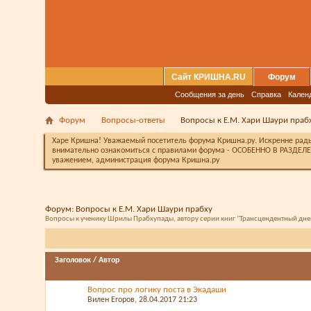
Сайт КРИШНА.RU
Форум
Сообщения за день
Справка
Кален
Форум
Вопросы-ответы
Вопросы к Е.М. Хари Шаури праб
Харе Кришна! Уважаемый посетитель форума Кришна.ру. Искренне рады 
внимательно ознакомиться с правилами форума - ОСОБЕННО В РАЗДЕЛЕ 
уважением, администрация форума Кришна.ру
Форум:
Вопросы к Е.М. Хари Шаури прабху
Вопросы к ученику Шрилы Прабхупады, автору серии книг "Трансцендентный дне
Заголовок
/
Автор
Вопрос про логику поста в Экадаши
Вилен Егоров
, 28.04.2017 21:23