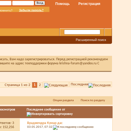
Помощь
Регистрация
Забыли пароль?
помнить?
Расширенный поиск
писать, Вам надо зарегистрироваться. Перед регистрацией рекомендуем
ишите на адрес техподдержки форума krishna-forum@yandex.ru С
Последняя
Страница 1 из 2
1
2
Опции раздела
Поиск по разделу
росмотров
Последнее сообщение от
Ответов:
3
Враджендра Кумар дас
: 152,256
03.05.2017,
07:32