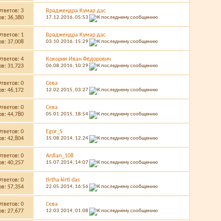
Ответов:
3
Враджендра Кумар дас
в: 36,380
17.12.2016,
05:53
Ответов:
1
Враджендра Кумар дас
в: 37,008
03.10.2016,
15:29
Ответов:
4
Кокорин Иван Фёдорович
в: 31,723
06.08.2016,
10:29
Ответов:
0
Сева
в: 46,172
12.02.2015,
03:27
Ответов:
0
Сева
в: 44,780
05.01.2015,
18:54
Ответов:
0
Egor_S
в: 42,804
15.08.2014,
12:24
Ответов:
0
Ardian_108
в: 40,257
15.07.2014,
14:07
Ответов:
0
tirtha kirti das
в: 57,354
22.05.2014,
16:56
Ответов:
0
Сева
в: 27,677
12.03.2014,
01:08