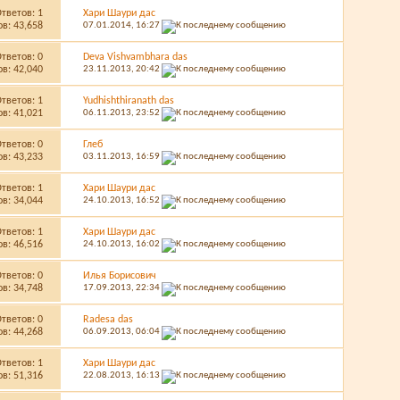
Ответов:
1
Хари Шаури дас
в: 43,658
07.01.2014,
16:27
Ответов:
0
Deva Vishvambhara das
в: 42,040
23.11.2013,
20:42
Ответов:
1
Yudhishthiranath das
в: 41,021
06.11.2013,
23:52
Ответов:
0
Глеб
в: 43,233
03.11.2013,
16:59
Ответов:
1
Хари Шаури дас
в: 34,044
24.10.2013,
16:52
Ответов:
1
Хари Шаури дас
в: 46,516
24.10.2013,
16:02
Ответов:
0
Илья Борисович
в: 34,748
17.09.2013,
22:34
Ответов:
0
Radesa das
в: 44,268
06.09.2013,
06:04
Ответов:
1
Хари Шаури дас
в: 51,316
22.08.2013,
16:13