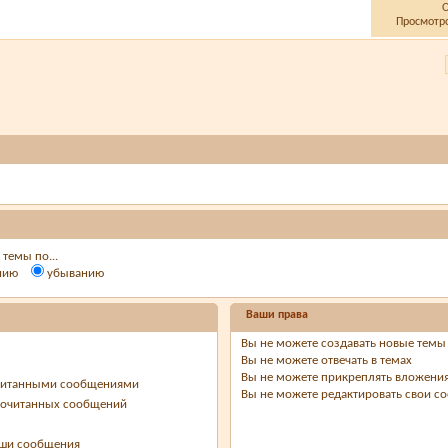
Просмотро
темы по...
нию
убыванию
Ваши права
Вы
не можете
создавать новые темы
Вы
не можете
отвечать в темах
Вы
не можете
прикреплять вложени
очитанными сообщениями
Вы
не можете
редактировать свои с
рочитанных сообщений
ваши сообщения