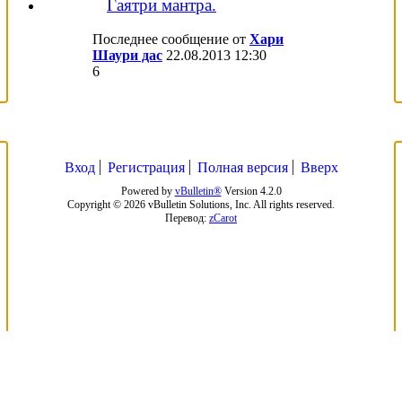
Гаятри мантра.
Последнее сообщение от
Хари
Шаури дас
22.08.2013
12:30
6
Вход
Регистрация
Полная версия
Вверх
Powered by
vBulletin®
Version 4.2.0
Copyright © 2026 vBulletin Solutions, Inc. All rights reserved.
Перевод:
zCarot
ing