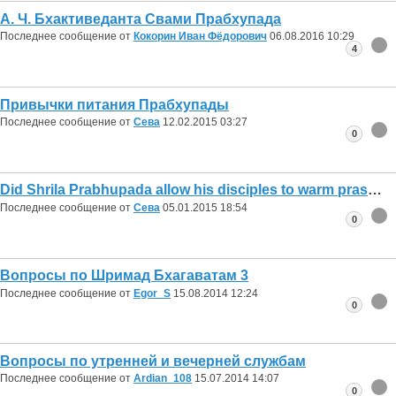
А. Ч. Бхактиведанта Свами Прабхупада
Последнее сообщение от
Кокорин Иван Фёдорович
06.08.2016
10:29
4
Привычки питания Прабхупады
Последнее сообщение от
Сева
12.02.2015
03:27
0
Did Shrila Prabhupada allow his disciples to warm prasadam up after it gets cold?
Последнее сообщение от
Сева
05.01.2015
18:54
0
Вопросы по Шримад Бхагаватам 3
Последнее сообщение от
Egor_S
15.08.2014
12:24
0
Вопросы по утренней и вечерней службам
Последнее сообщение от
Ardian_108
15.07.2014
14:07
0