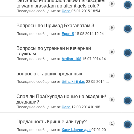
Did Shrila Prabhupada allow his disciples
0
to warm prasadam up after it gets cold?
Последнее сообщение от
Сева
05.01.2015
18:54
Вопросы по Шримад Бхагаватам 3
0
Последнее сообщение от
Egor_S
15.08.2014
12:24
Вопросы по утренней и вечерней
0
службам
Последнее сообщение от
Ardian_108
15.07.2014
14:07
вопрос о старших преданных.
0
Последнее сообщение от
tirtha kirti das
22.05.2014
16:56
Спал ли Прабхупада ночью на экадаши/
0
двадаши?
Последнее сообщение от
Сева
12.03.2014
01:08
Преданность Кришне или гуру?
1
Последнее сообщение от
Хари Шаури дас
07.01.2014
16:27