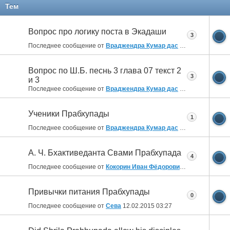
Тем
Вопрос про логику поста в Экадаши
3
Последнее сообщение от
Враджендра Кумар дас
03.05.2017
07:32
Вопрос по Ш.Б. песнь 3 глава 07 текст 2
3
и 3
Последнее сообщение от
Враджендра Кумар дас
17.12.2016
05:53
Ученики Прабхупады
1
Последнее сообщение от
Враджендра Кумар дас
03.10.2016
15:29
А. Ч. Бхактиведанта Свами Прабхупада
4
Последнее сообщение от
Кокорин Иван Фёдорович
06.08.2016
10:
Привычки питания Прабхупады
0
Последнее сообщение от
Сева
12.02.2015
03:27