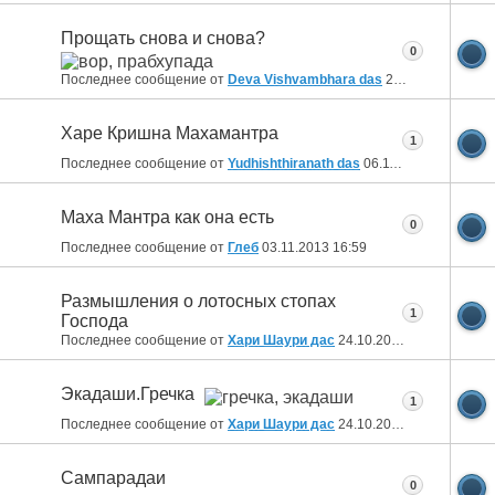
Прощать снова и снова?
0
Последнее сообщение от
Deva Vishvambhara das
23.11.2013
20:42
Харе Кришна Махамантра
1
Последнее сообщение от
Yudhishthiranath das
06.11.2013
23:52
Маха Мантра как она есть
0
Последнее сообщение от
Глеб
03.11.2013
16:59
Размышления о лотосных стопах
1
Господа
Последнее сообщение от
Хари Шаури дас
24.10.2013
16:52
Экадаши.Гречка
1
Последнее сообщение от
Хари Шаури дас
24.10.2013
16:02
Сампарадаи
0