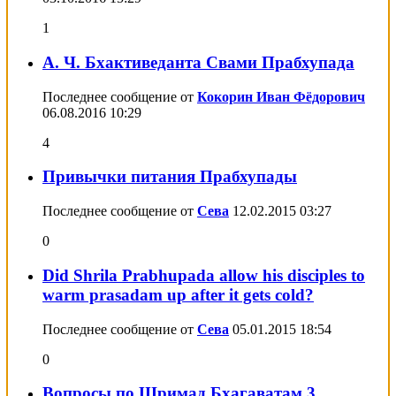
1
А. Ч. Бхактиведанта Свами Прабхупада
Последнее сообщение от
Кокорин Иван Фёдорович
06.08.2016
10:29
4
Привычки питания Прабхупады
Последнее сообщение от
Сева
12.02.2015
03:27
0
Did Shrila Prabhupada allow his disciples to
warm prasadam up after it gets cold?
Последнее сообщение от
Сева
05.01.2015
18:54
0
Вопросы по Шримад Бхагаватам 3