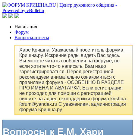
Навигация
Форум
Вопросы-ответы
Харе Кришна! Уважаемый посетитель форума
Кришна.ру. Искренне рады видеть Вас здесь.
Вы можете читать сообщения на форуме, но
если хотите что-то написать, Вам надо
зарегистрироваться. Перед регистрацией
рекомендуем внимательно ознакомиться с
правилами форума - ОСОБЕННО В РАЗДЕЛЕ
ПРО ИМЕНА И АВАТАРКИ. Если регистрация
не проходит, для помощи с регистрацией
пишите на адрес техподдержки форума krishna-
forum@yandex.ru С уважением, администрация
форума Кришна.ру
Вопросы к Е.М. Хари