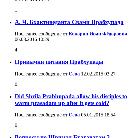
1
А. Ч. Бхактиведанта Свами Прабхупада
Последнее сообщение от
Кокорин Иван Фёдорович
06.08.2016
10:29
4
Привычки питания Прабхупады
Последнее сообщение от
Сева
12.02.2015
03:27
0
Did Shrila Prabhupada allow his disciples to
warm prasadam up after it gets cold?
Последнее сообщение от
Сева
05.01.2015
18:54
0
Вопросы по Шримад Бхагаватам 3