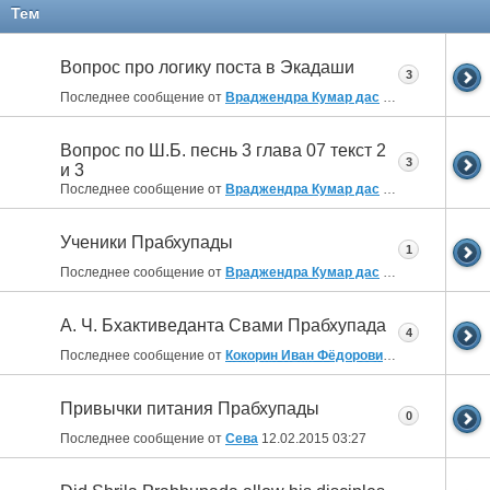
Тем
Вопрос про логику поста в Экадаши
3
Последнее сообщение от
Враджендра Кумар дас
03.05.2017
07:32
Вопрос по Ш.Б. песнь 3 глава 07 текст 2
3
и 3
Последнее сообщение от
Враджендра Кумар дас
17.12.2016
05:53
Ученики Прабхупады
1
Последнее сообщение от
Враджендра Кумар дас
03.10.2016
15:29
А. Ч. Бхактиведанта Свами Прабхупада
4
Последнее сообщение от
Кокорин Иван Фёдорович
06.08.2016
10:
Привычки питания Прабхупады
0
Последнее сообщение от
Сева
12.02.2015
03:27