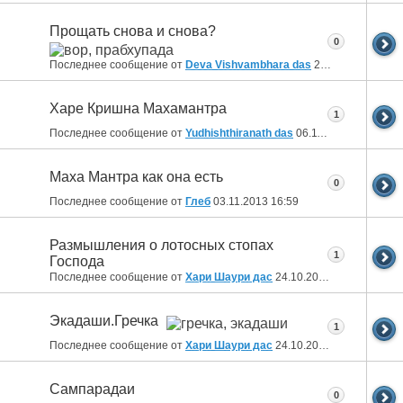
Прощать снова и снова?
0
Последнее сообщение от
Deva Vishvambhara das
23.11.2013
20:42
Харе Кришна Махамантра
1
Последнее сообщение от
Yudhishthiranath das
06.11.2013
23:52
Маха Мантра как она есть
0
Последнее сообщение от
Глеб
03.11.2013
16:59
Размышления о лотосных стопах
1
Господа
Последнее сообщение от
Хари Шаури дас
24.10.2013
16:52
Экадаши.Гречка
1
Последнее сообщение от
Хари Шаури дас
24.10.2013
16:02
Сампарадаи
0