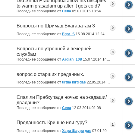
Did Shrila Prabhupada allow his disciples
0
to warm prasadam up after it gets cold?
Последнее сообщение от
Сева
05.01.2015
18:54
Вопросы по Шримад Бхагаватам 3
0
Последнее сообщение от
Egor_S
15.08.2014
12:24
Вопросы по утренней и вечерней
0
службам
Последнее сообщение от
Ardian_108
15.07.2014
14:07
вопрос о старших преданных.
0
Последнее сообщение от
tirtha kirti das
22.05.2014
16:56
Спал ли Прабхупада ночью на экадаши/
0
двадаши?
Последнее сообщение от
Сева
12.03.2014
01:08
Преданность Кришне или гуру?
1
Последнее сообщение от
Хари Шаури дас
07.01.2014
16:27