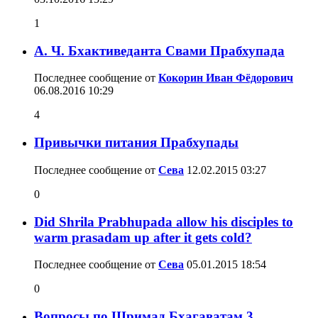
1
А. Ч. Бхактиведанта Свами Прабхупада
Последнее сообщение от
Кокорин Иван Фёдорович
06.08.2016
10:29
4
Привычки питания Прабхупады
Последнее сообщение от
Сева
12.02.2015
03:27
0
Did Shrila Prabhupada allow his disciples to
warm prasadam up after it gets cold?
Последнее сообщение от
Сева
05.01.2015
18:54
0
Вопросы по Шримад Бхагаватам 3