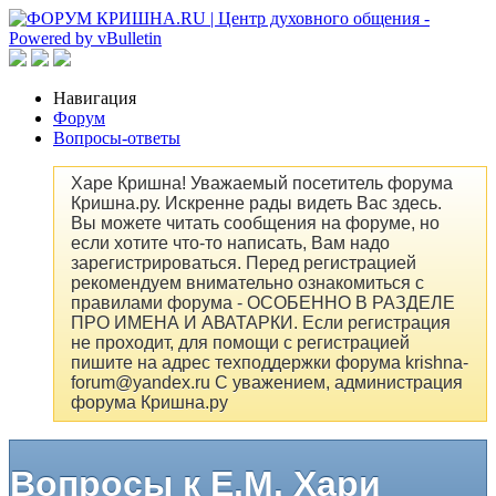
Навигация
Форум
Вопросы-ответы
Харе Кришна! Уважаемый посетитель форума
Кришна.ру. Искренне рады видеть Вас здесь.
Вы можете читать сообщения на форуме, но
если хотите что-то написать, Вам надо
зарегистрироваться. Перед регистрацией
рекомендуем внимательно ознакомиться с
правилами форума - ОСОБЕННО В РАЗДЕЛЕ
ПРО ИМЕНА И АВАТАРКИ. Если регистрация
не проходит, для помощи с регистрацией
пишите на адрес техподдержки форума krishna-
forum@yandex.ru С уважением, администрация
форума Кришна.ру
Вопросы к Е.М. Хари