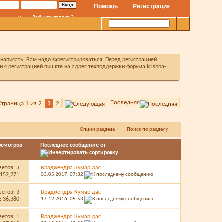
Помощь
Регистрация
Забыли пароль?
помнить?
написать, Вам надо зарегистрироваться. Перед регистрацией
с регистрацией пишите на адрес техподдержки форума krishna-
Расширенный поиск
Последняя
Страница 1 из 2
1
2
Опции раздела
Поиск по разделу
осмотров
Последнее сообщение от
ветов:
3
Враджендра Кумар дас
152,271
03.05.2017,
07:32
ветов:
3
Враджендра Кумар дас
 36,380
17.12.2016,
05:53
ветов:
1
Враджендра Кумар дас