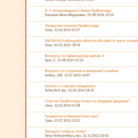
А. Ч. Бхактиведанта Свами Прабхупада
Кокорин Иван Фёдорович
, 05.08.2016 13:54
Привычки питания Прабхупады
Сева
, 12.02.2015 03:27
Did Shrila Prabhupada allow his disciples to warm prasada
Сева
, 05.01.2015 18:54
Вопросы по Шримад Бхагаватам 3
Egor_S
, 15.08.2014 12:24
Вопросы по утренней и вечерней службам
Ardian_108
, 15.07.2014 14:07
вопрос о старших преданных.
tirtha kirti das
, 22.05.2014 16:56
Спал ли Прабхупада ночью на экадаши/двадаши?
Сева
, 12.03.2014 01:08
Преданность Кришне или гуру?
Сева
, 22.07.2013 13:23
Прощать снова и снова?
Deva Vishvambhara das
, 23.11.2013 20:42