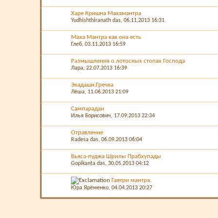
Харе Кришна Махамантра
Yudhishthiranath das
, 06.11.2013 16:31
Маха Мантра как она есть
Глеб
, 03.11.2013 16:59
Размышления о лотосных стопах Господа
Лара
, 22.07.2013 16:39
Экадаши.Гречка
Лёша
, 11.06.2013 21:09
Сампарадаи
Илья Борисович
, 17.09.2013 22:34
Отравление
Radesa das
, 06.09.2013 06:04
Вьяса-пуджа Шрилы Прабхупады
Gopikanta das
, 30.05.2013 04:12
Гаятри мантра.
Юра Ярёменко
, 04.04.2013 20:27