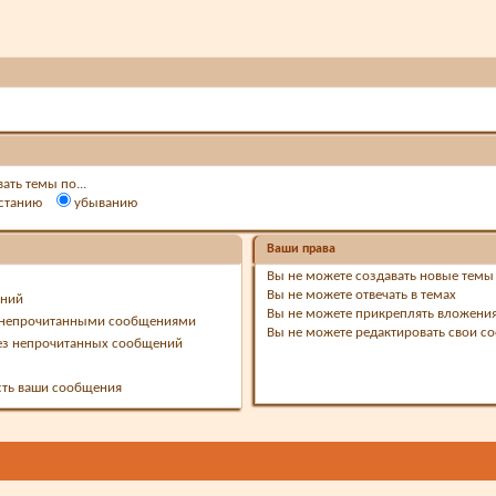
ать темы по...
станию
убыванию
Ваши права
Вы
не можете
создавать новые темы
Вы
не можете
отвечать в темах
ений
Вы
не можете
прикреплять вложени
с непрочитанными сообщениями
Вы
не можете
редактировать свои с
ез непрочитанных сообщений
есть ваши сообщения