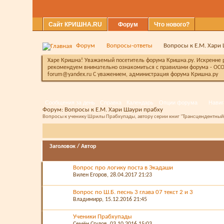
Сайт КРИШНА.RU
Форум
Что нового?
Форум
Вопросы-ответы
Вопросы к Е.М. Хари
Харе Кришна! Уважаемый посетитель форума Кришна.ру. Искренне ра
рекомендуем внимательно ознакомиться с правилами форума - ОСО
forum@yandex.ru С уважением, администрация форума Кришна.ру
Сообщения за день
Справка
Календарь
Опции форума
Навиг
Форум:
Вопросы к Е.М. Хари Шаури прабху
Вопросы к ученику Шрилы Прабхупады, автору серии книг "Трансцендентный
Заголовок
/
Автор
Вопрос про логику поста в Экадаши
Вилен Егоров
, 28.04.2017 21:23
Вопрос по Ш.Б. песнь 3 глава 07 текст 2 и 3
Владимирр
, 15.12.2016 21:45
Ученики Прабхупады
Семён Сгулов
, 03.10.2016 15:03