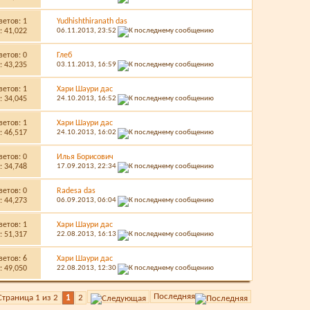
ветов:
1
Yudhishthiranath das
 41,022
06.11.2013,
23:52
ветов:
0
Глеб
 43,235
03.11.2013,
16:59
ветов:
1
Хари Шаури дас
 34,045
24.10.2013,
16:52
ветов:
1
Хари Шаури дас
 46,517
24.10.2013,
16:02
ветов:
0
Илья Борисович
 34,748
17.09.2013,
22:34
ветов:
0
Radesa das
 44,273
06.09.2013,
06:04
ветов:
1
Хари Шаури дас
 51,317
22.08.2013,
16:13
ветов:
6
Хари Шаури дас
 49,050
22.08.2013,
12:30
Последняя
Страница 1 из 2
1
2