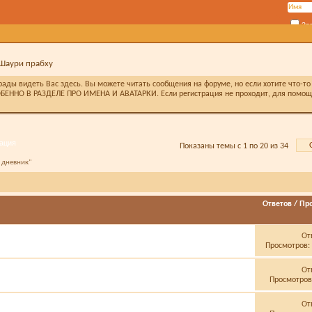
За
 Шаури прабху
ды видеть Вас здесь. Вы можете читать сообщения на форуме, но если хотите что-то 
БЕННО В РАЗДЕЛЕ ПРО ИМЕНА И АВАТАРКИ. Если регистрация не проходит, для помощи 
ация
Показаны темы с 1 по 20 из 34
 дневник"
Ответов
/
Пр
От
Просмотров: 
От
Просмотров:
От