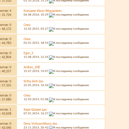
 37,010
03.10.2016,
15:29
ветов:
4
Кокорин Иван Фёдорович
 31,724
06.08.2016,
10:29
ветов:
0
Сева
 46,172
12.02.2015,
03:27
ветов:
0
Сева
 44,783
05.01.2015,
18:54
ветов:
0
Egor_S
 42,804
15.08.2014,
12:24
ветов:
0
Ardian_108
 40,257
15.07.2014,
14:07
ветов:
0
tirtha kirti das
 57,355
22.05.2014,
16:56
ветов:
0
Сева
 27,680
12.03.2014,
01:08
ветов:
1
Хари Шаури дас
 43,658
07.01.2014,
16:27
ветов:
0
Deva Vishvambhara das
 42,040
23.11.2013,
20:42