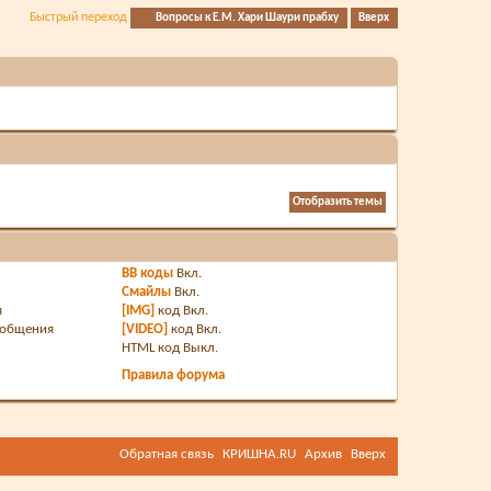
Быстрый переход
Вопросы к Е.М. Хари Шаури прабху
Вверх
BB коды
Вкл.
Смайлы
Вкл.
я
[IMG]
код
Вкл.
ообщения
[VIDEO]
код
Вкл.
HTML код
Выкл.
Правила форума
Обратная связь
КРИШНА.RU
Архив
Вверх