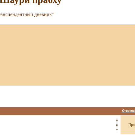
рансцендентный дневник"
Ответов
Про