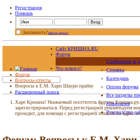
Регистрация
Помощь
Запомнить?
Забыли пароль?
Сайт КРИШНА.RU
Форум
Сообщения за д
Что нового?
Справка
Форум
Календарь
Вопросы-ответы
Вопросы к Е.М. Хари Шаури прабху
Опции форума
Расширенный поиск
Все разделы п
Харе Кришна! Уважаемый посетитель форума Кришна.ру. И
Навигация
зарегистрироваться. Перед регистрацией рекомендуе
Руководство са
проходит, для помощи с регистрацией пишите на адрес 
Форум:
Вопросы к Е.М. Хари