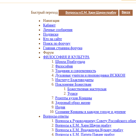
Быстрый переход
Вопросы к Е.М. Хари Шаури прабху
Вверх
Навигация
Кабинет
Личные сообщения
Подписки
Кто на сайте
Поиск по форуму
Главная страница форума
Форум
ФИЛОСОФИЯ И КУЛЬТУРА
Шрила Прабхупада
Философия
Традиция и современность
Духовные учители и проповедники ИСККОН
Институт Бхактиведанты
Поклонение Божествам
Божественная мастерская
Туласи
Рецепты кухни Кришны
Здоровый образ жизни
Индия
Сознание Кришны в каждом городе и деревне
Вопросы-ответы
Вопросы к Руководящему Совету Российского обще
Вопросы к Е.М. Хари Шаури прабху
Вопросы к Е.М. Враджендра Кумару прабху
Вопросы к Е.М. Патита Паване прабху