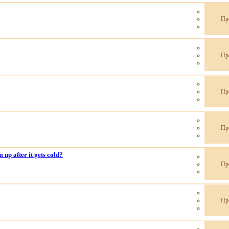
Пр
Пр
Пр
Пр
up after it gets cold?
Пр
Пр