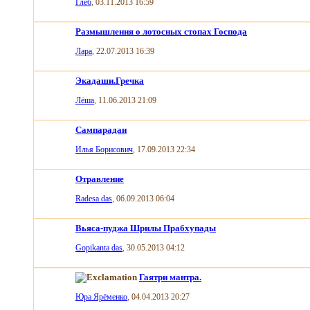
Глеб
, 03.11.2013 16:59
Размышления о лотосных стопах Господа
Лара
, 22.07.2013 16:39
Экадаши.Гречка
Лёша
, 11.06.2013 21:09
Сампарадаи
Илья Борисович
, 17.09.2013 22:34
Отравление
Radesa das
, 06.09.2013 06:04
Вьяса-пуджа Шрилы Прабхупады
Gopikanta das
, 30.05.2013 04:12
Гаятри мантра.
Юра Ярёменко
, 04.04.2013 20:27