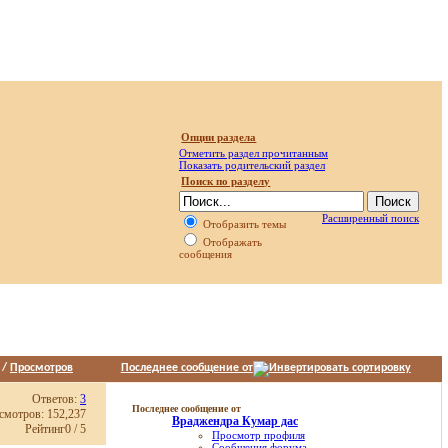
Опции раздела
Отметить раздел прочитанным
Показать родительский раздел
Поиск по разделу
Расширенный поиск
Отобразить темы
Отображать
сообщения
/
Просмотров
Последнее сообщение от
Ответов:
3
Последнее сообщение от
смотров: 152,237
Враджендра Кумар дас
Рейтинг0 / 5
Просмотр профиля
Сообщения форума