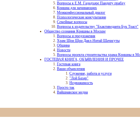
Вопросы к Е.М. Гададхаре Пандиту прабху
Кришна для начинающих
Межконфессиональный диалог
Психологические консультации
Семейные вопросы
Вопросы к издательству "Бхактиведанта Бук Траст"
Общество сознания Кришны в Москве
Вопросы и предложения
Храм Шри Шри Даял-Нитай Шачисуты
Община
Новости
Вопросы проекта строительства храма Кришны в М
ГОСТЕВАЯ КНИГА, ОБЪЯВЛЕНИЯ И ПРОЧЕЕ
Гостевая книга
Ваши объявления
Служение, работа и услуги
"Лой Базар"
Недвижимость
Просто так
Вайшнавское медиа