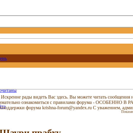
ень
рочитаны
скренне рады видеть Вас здесь. Вы можете читать сообщения на
м внимательно ознакомиться с правилами форума - ОСОБЕННО
йта
техподдержки форума krishna-forum@yandex.ru С уважением, ад
Показан
 Шаури прабху