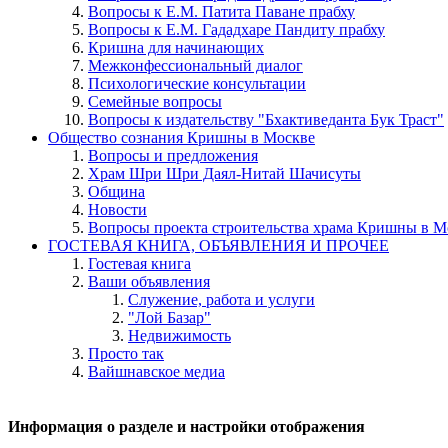
Вопросы к Е.М. Патита Паване прабху
Вопросы к Е.М. Гададхаре Пандиту прабху
Кришна для начинающих
Межконфессиональный диалог
Психологические консультации
Семейные вопросы
Вопросы к издательству "Бхактиведанта Бук Траст"
Общество сознания Кришны в Москве
Вопросы и предложения
Храм Шри Шри Даял-Нитай Шачисуты
Община
Новости
Вопросы проекта строительства храма Кришны в М
ГОСТЕВАЯ КНИГА, ОБЪЯВЛЕНИЯ И ПРОЧЕЕ
Гостевая книга
Ваши объявления
Служение, работа и услуги
"Лой Базар"
Недвижимость
Просто так
Вайшнавское медиа
Информация о разделе и настройки отображения