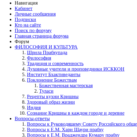
Навигация
Кабинет
Личные сообщения
Подписки
Кто на сайте
Поиск по форуму
Главная страница форума
Форум
ФИЛОСОФИЯ И КУЛЬТУРА
Шрила Прабхупада
Философия
Традиция и современность
Духовные учители и проповедники ИСККОН
Институт Бхактиведанты
Поклонение Божествам
Божественная мастерская
Туласи
Рецепты кухни Кришны
Здоровый образ жизни
Индия
Сознание Кришны в каждом городе и деревне
Вопросы-ответы
Вопросы к Руководящему Совету Российского общ
Вопросы к Е.М. Хари Шаури прабху
Вопросы к Е.М. Враджендра Кумару прабху