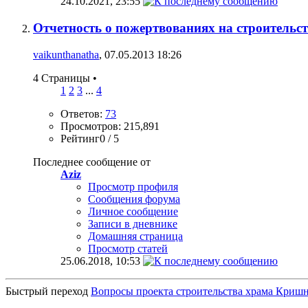
24.10.2021,
23:55
Отчетность о пожертвованиях на строительст
vaikunthanatha
, 07.05.2013 18:26
4 Страницы
•
1
2
3
...
4
Ответов:
73
Просмотров: 215,891
Рейтинг0 / 5
Последнее сообщение от
Aziz
Просмотр профиля
Сообщения форума
Личное сообщение
Записи в дневнике
Домашняя страница
Просмотр статей
25.06.2018,
10:53
Быстрый переход
Вопросы проекта строительства храма Криш