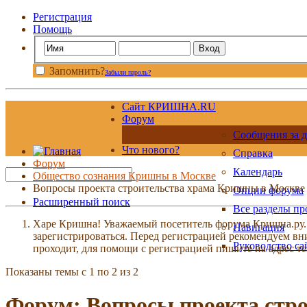
Регистрация
Помощь
Запомнить?
Забыли пароль?
Сайт КРИШНА.RU
Форум
Сообщения за д
Что нового?
Справка
Форум
Календарь
Общество сознания Кришны в Москве
Вопросы проекта строительства храма Кришны в Москве
Опции форума
Расширенный поиск
Все разделы п
Харе Кришна! Уважаемый посетитель форума Кришна.ру. И
Навигация
зарегистрироваться. Перед регистрацией рекомендуе
Руководство са
проходит, для помощи с регистрацией пишите на адрес 
Показаны темы с 1 по 2 из 2
Форум:
Вопросы проекта стр