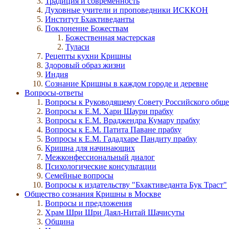
Традиция и современность
Духовные учители и проповедники ИСККОН
Институт Бхактиведанты
Поклонение Божествам
Божественная мастерская
Туласи
Рецепты кухни Кришны
Здоровый образ жизни
Индия
Сознание Кришны в каждом городе и деревне
Вопросы-ответы
Вопросы к Руководящему Совету Российского общ
Вопросы к Е.М. Хари Шаури прабху
Вопросы к Е.М. Враджендра Кумару прабху
Вопросы к Е.М. Патита Паване прабху
Вопросы к Е.М. Гададхаре Пандиту прабху
Кришна для начинающих
Межконфессиональный диалог
Психологические консультации
Семейные вопросы
Вопросы к издательству "Бхактиведанта Бук Траст"
Общество сознания Кришны в Москве
Вопросы и предложения
Храм Шри Шри Даял-Нитай Шачисуты
Община