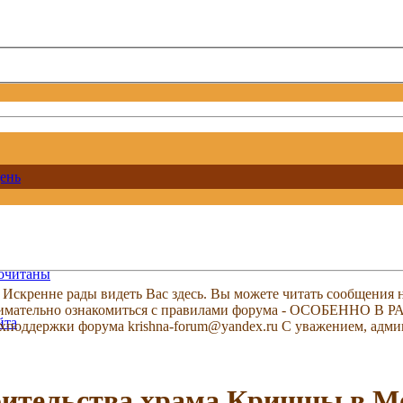
ень
рочитаны
скренне рады видеть Вас здесь. Вы можете читать сообщения на
м внимательно ознакомиться с правилами форума - ОСОБЕННО
йта
техподдержки форума krishna-forum@yandex.ru С уважением, ад
оительства храма Кришны в М