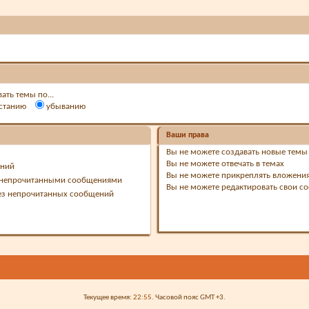
ать темы по...
станию
убыванию
Ваши права
Вы
не можете
создавать новые темы
Вы
не можете
отвечать в темах
ений
Вы
не можете
прикреплять вложени
с непрочитанными сообщениями
Вы
не можете
редактировать свои с
ез непрочитанных сообщений
Текущее время:
22:55
. Часовой пояс GMT +3.