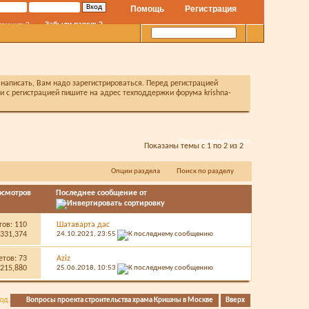
Помощь
Регистрация
Забыли пароль?
помнить?
написать, Вам надо зарегистрироваться. Перед регистрацией
с регистрацией пишите на адрес техподдержки форума krishna-
Расширенный поиск
Показаны темы с 1 по 2 из 2
Опции раздела
Поиск по разделу
осмотров
Последнее сообщение от
тов:
110
Шатаварта дас
331,374
24.10.2021,
23:55
етов:
73
Aziz
215,880
25.06.2018,
10:53
ход
Вопросы проекта строительства храма Кришны в Москве
Вверх