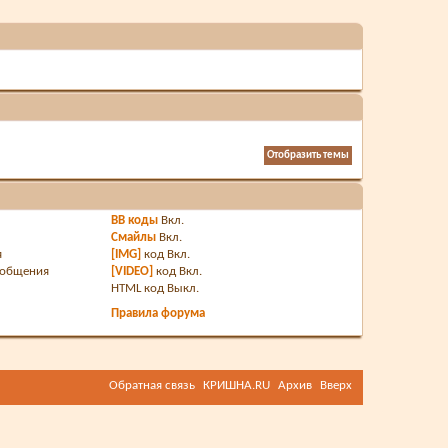
BB коды
Вкл.
Смайлы
Вкл.
я
[IMG]
код
Вкл.
ообщения
[VIDEO]
код
Вкл.
HTML код
Выкл.
Правила форума
Обратная связь
КРИШНА.RU
Архив
Вверх