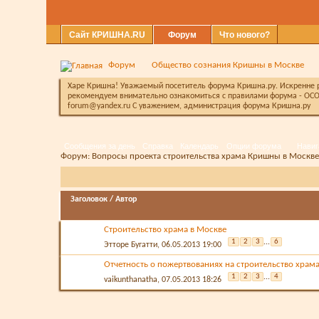
Сайт КРИШНА.RU
Форум
Что нового?
Форум
Общество сознания Кришны в Москве
Харе Кришна! Уважаемый посетитель форума Кришна.ру. Искренне ра
рекомендуем внимательно ознакомиться с правилами форума - ОСО
forum@yandex.ru С уважением, администрация форума Кришна.ру
Сообщения за день
Справка
Календарь
Опции форума
Навиг
Форум:
Вопросы проекта строительства храма Кришны в Москве
Заголовок
/
Автор
Строительство храма в Москве
1
2
3
...
6
Этторе Бугатти
, 06.05.2013 19:00
Отчетность о пожертвованиях на строительство храма
1
2
3
...
4
vaikunthanatha
, 07.05.2013 18:26