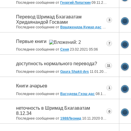
Последнее сообщение от
Георгий Лопаткин
09.11.2021
13:29
Перевод Шримад Бхагаватам
3
Хридаянандой Госвами
Последнее сообщение от
Враджендра Кумар дас
24.09.2021
08:46
Первые книги
7
Последнее сообщение от
Сеня
23.02.2021
05:06
доступность нормального перевода?
11
Последнее сообщение от
Gaura Shakti dvs
11.01.2021
00:29
Книги ачарьев
1
Последнее сообщение от
Васудева Гхош дас
08.12.2020
14:26
неточность в Шримад Бхагаватам
0
8.12.34
Последнее сообщение от
1988Леонид
10.11.2020
08:40