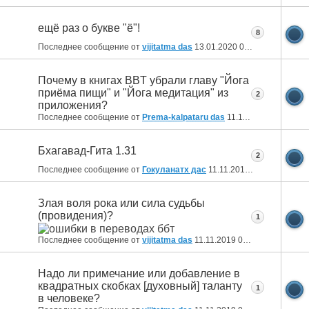
ещё раз о букве "ё"!
8
Последнее сообщение от
vijitatma das
13.01.2020
00:32
Почему в книгах BBT убрали главу "Йога
приёма пищи" и "Йога медитация" из
2
приложения?
Последнее сообщение от
Prema-kalpataru das
11.11.2019
21:44
Бхагавад-Гита 1.31
2
Последнее сообщение от
Гокуланатх дас
11.11.2019
21:12
Злая воля рока или сила судьбы
(провидения)?
1
Последнее сообщение от
vijitatma das
11.11.2019
01:43
Надо ли примечание или добавление в
квадратных скобках [духовный] таланту
1
в человеке?