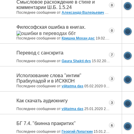
Смысловое расхождение в стихе и
0
комментарии Ш.Б. 1.5.24
Последнее сообщение от
Александр Валерьевич
05.08.2020
15:26
Философская ошибка в книгах.
0
Последнее сообщение от
Кришна Мохан дас
19.02.2020
15:13
Перевод с санскрита
7
Последнее сообщение от
Gaura Shakti dvs
15.02.2020
20:08
Исползование слова "интим"
3
Прабхупадой и в ИСККОН
Последнее сообщение от
vijitatma das
05.02.2020
00:33
Как скачать аудиокнигу
3
Последнее сообщение от
vijitatma das
25.01.2020
23:41
БГ 7.4. "бхинна пракритих"
6
Последнее сообщение от
Георгий Лопаткин
15.01.2020
18:42