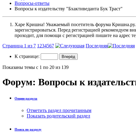
Вопросы-ответы
Вопросы к издательству "Бхактиведанта Бук Траст"
Харе Кришна! Уважаемый посетитель форума Кришна.ру. И
зарегистрироваться. Перед регистрацией рекомендуе
проходит, для помощи с регистрацией пишите на адрес 
Страница 1 из 7
1
2
3
4
5
6
7
Последняя
К странице:
Показаны темы с 1 по 20 из 139
Форум:
Вопросы к издательст
Опции раздела
Отметить раздел прочитанным
Показать родительский раздел
Поиск по разделу