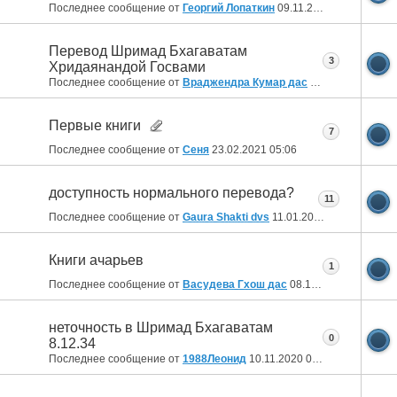
Последнее сообщение от
Георгий Лопаткин
09.11.2021
13:29
Перевод Шримад Бхагаватам
3
Хридаянандой Госвами
Последнее сообщение от
Враджендра Кумар дас
24.09.2021
08:46
Первые книги
7
Последнее сообщение от
Сеня
23.02.2021
05:06
доступность нормального перевода?
11
Последнее сообщение от
Gaura Shakti dvs
11.01.2021
00:29
Книги ачарьев
1
Последнее сообщение от
Васудева Гхош дас
08.12.2020
14:26
неточность в Шримад Бхагаватам
0
8.12.34
Последнее сообщение от
1988Леонид
10.11.2020
08:40