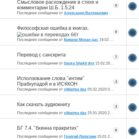
Смысловое расхождение в стихе и
0
комментарии Ш.Б. 1.5.24
Последнее сообщение от
Александр Валерьевич
05.08.2020
15:26
Философская ошибка в книгах.
0
Последнее сообщение от
Кришна Мохан дас
19.02.2020
15:13
Перевод с санскрита
7
Последнее сообщение от
Gaura Shakti dvs
15.02.2020
20:08
Исползование слова "интим"
3
Прабхупадой и в ИСККОН
Последнее сообщение от
vijitatma das
05.02.2020
00:33
Как скачать аудиокнигу
3
Последнее сообщение от
vijitatma das
25.01.2020
23:41
БГ 7.4. "бхинна пракритих"
6
Последнее сообщение от
Георгий Лопаткин
15.01.2020
18:42