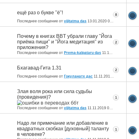
ещё раз о букве "ё"!
8
Последнее сообщение от
vijitatma das
13.01.2020
00:32
Почему в книгах BBT убрали главу "Йога
приёма пищи" и "Йога медитация" из
2
приложения?
Последнее сообщение от
Prema-kalpataru das
11.11.2019
21:44
Бхагавад-Гита 1.31
2
Последнее сообщение от
Гокуланатх дас
11.11.2019
21:12
Злая воля рока или сила судьбы
(провидения)?
1
Последнее сообщение от
vijitatma das
11.11.2019
01:43
Надо ли примечание или добавление в
квадратных скобках [духовный] таланту
1
в человеке?