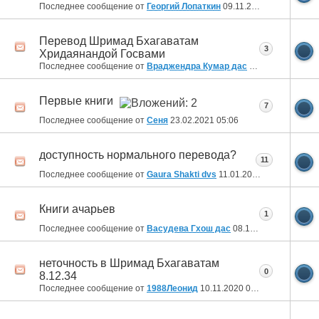
Последнее сообщение от
Георгий Лопаткин
09.11.2021
13:29
Перевод Шримад Бхагаватам
3
Хридаянандой Госвами
Последнее сообщение от
Враджендра Кумар дас
24.09.2021
08:46
Первые книги
7
Последнее сообщение от
Сеня
23.02.2021
05:06
доступность нормального перевода?
11
Последнее сообщение от
Gaura Shakti dvs
11.01.2021
00:29
Книги ачарьев
1
Последнее сообщение от
Васудева Гхош дас
08.12.2020
14:26
неточность в Шримад Бхагаватам
0
8.12.34
Последнее сообщение от
1988Леонид
10.11.2020
08:40