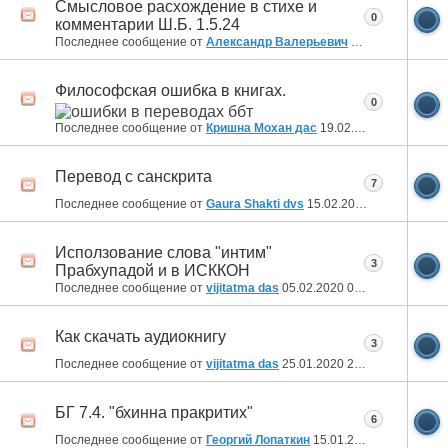
Смысловое расхождение в стихе и
0
комментарии Ш.Б. 1.5.24
Последнее сообщение от
Александр Валерьевич
05.08.2020
15:26
Философская ошибка в книгах.
0
Последнее сообщение от
Кришна Мохан дас
19.02.2020
15:13
Перевод с санскрита
7
Последнее сообщение от
Gaura Shakti dvs
15.02.2020
20:08
Исползование слова "интим"
3
Прабхупадой и в ИСККОН
Последнее сообщение от
vijitatma das
05.02.2020
00:33
Как скачать аудиокнигу
3
Последнее сообщение от
vijitatma das
25.01.2020
23:41
БГ 7.4. "бхинна пракритих"
6
Последнее сообщение от
Георгий Лопаткин
15.01.2020
18:42