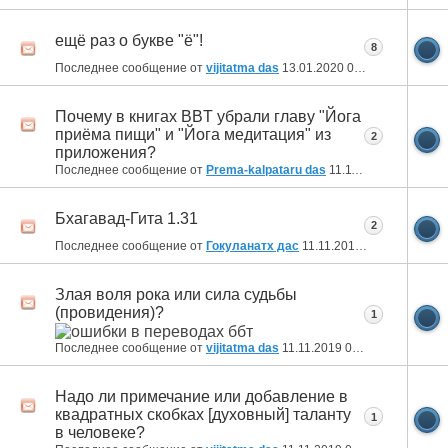
ещё раз о букве "ё"!
8
Последнее сообщение от
vijitatma das
13.01.2020
00:32
Почему в книгах BBT убрали главу "Йога
приёма пищи" и "Йога медитация" из
2
приложения?
Последнее сообщение от
Prema-kalpataru das
11.11.2019
21:44
Бхагавад-Гита 1.31
2
Последнее сообщение от
Гокуланатх дас
11.11.2019
21:12
Злая воля рока или сила судьбы
(провидения)?
1
Последнее сообщение от
vijitatma das
11.11.2019
01:43
Надо ли примечание или добавление в
квадратных скобках [духовный] таланту
1
в человеке?