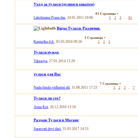
Уход за туласи (делимся опытом)
81 Страницы
•
Lakshmana Prana das
, 24.01.2011 10:06
...
1
2
3
81
Виды Туласи. Различия.
3 Страницы
•
Kasturika d.d.
, 05.03.2016 09:26
1
2
3
Туласи пужда
Viktoriya
, 27.01.2014 13:29
туласи для Вас
7 Страницы
•
Nada-bindu-vidharini dd
, 31.08.2011 17:23
...
1
2
3
7
Туласи ли это?
Anna Kot
, 26.12.2016 13:16
Раздаю Туласи в Москве
Sarasvati devi dasi
, 31.03.2017 14:53