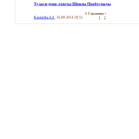
Туласи-деви, ответы Шрилы Прабхупады
2 Страницы
•
Kasturika d.d.
, 16.09.2014 18:53
1
2