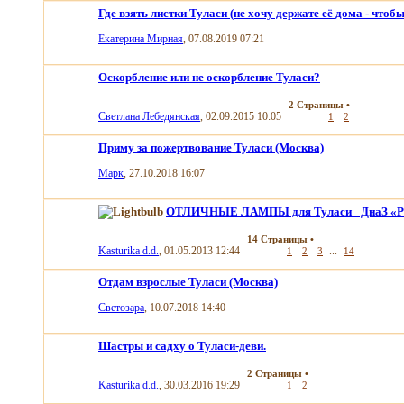
Где взять листки Туласи (не хочу держате её дома - чтоб
Екатерина Мирная
, 07.08.2019 07:21
Оскорбление или не оскорбление Туласи?
2 Страницы
•
Светлана Лебедянская
, 02.09.2015 10:05
1
2
Приму за пожертвование Туласи (Москва)
Марк
, 27.10.2018 16:07
ОТЛИЧНЫЕ ЛАМПЫ для Туласи_ ДнаЗ «Р
14 Страницы
•
Kasturika d.d.
, 01.05.2013 12:44
...
1
2
3
14
Отдам взрослые Туласи (Москва)
Светозара
, 10.07.2018 14:40
Шастры и садху о Туласи-деви.
2 Страницы
•
Kasturika d.d.
, 30.03.2016 19:29
1
2