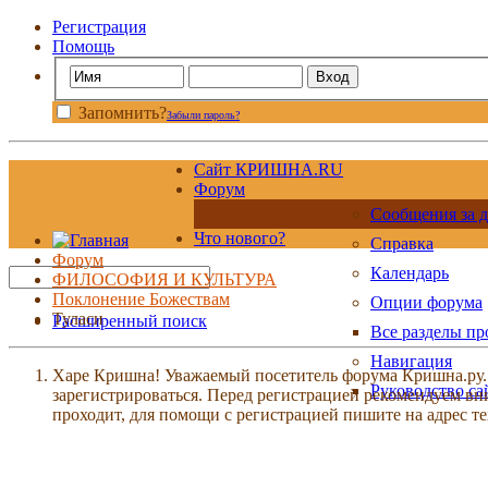
Регистрация
Помощь
Запомнить?
Забыли пароль?
Сайт КРИШНА.RU
Форум
Сообщения за д
Что нового?
Справка
Форум
Календарь
ФИЛОСОФИЯ И КУЛЬТУРА
Поклонение Божествам
Опции форума
Туласи
Расширенный поиск
Все разделы п
Навигация
Харе Кришна! Уважаемый посетитель форума Кришна.ру. И
Руководство са
зарегистрироваться. Перед регистрацией рекомендуе
проходит, для помощи с регистрацией пишите на адрес 