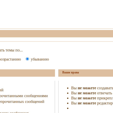
ть темы по...
озрастанию
убыванию
Ваши права
Вы
не можете
создават
ий
Вы
не можете
отвечать 
прочитанными сообщениями
Вы
не можете
прикрепл
непрочитанных сообщений
Вы
не можете
редактир