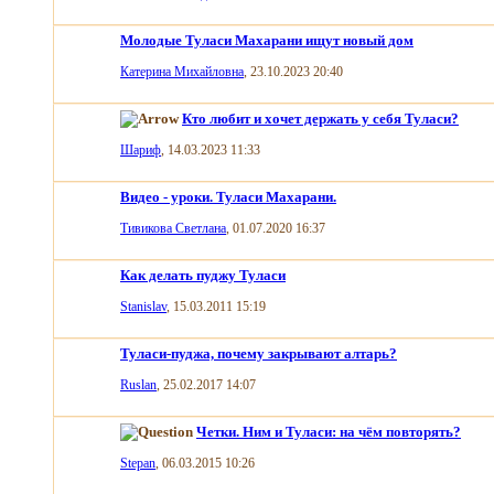
Молодые Туласи Махарани ищут новый дом
Катерина Михайловна
, 23.10.2023 20:40
Кто любит и хочет держать у себя Туласи?
Шариф
, 14.03.2023 11:33
Видео - уроки. Туласи Махарани.
Тивикова Светлана
, 01.07.2020 16:37
Как делать пуджу Туласи
Stanislav
, 15.03.2011 15:19
Туласи-пуджа, почему закрывают алтарь?
Ruslan
, 25.02.2017 14:07
Четки. Ним и Туласи: на чём повторять?
Stepan
, 06.03.2015 10:26