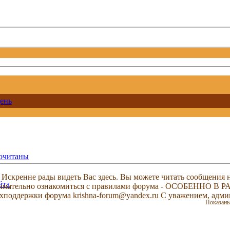
ень
рочитаны
скренне рады видеть Вас здесь. Вы можете читать сообщения на
йта
м внимательно ознакомиться с правилами форума - ОСОБЕННО
техподдержки форума krishna-forum@yandex.ru С уважением, ад
Показаны