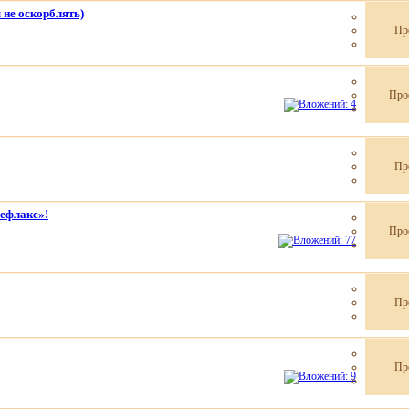
ы не оскорблять)
Пр
Про
Пр
ефлакс»!
Про
Пр
Пр