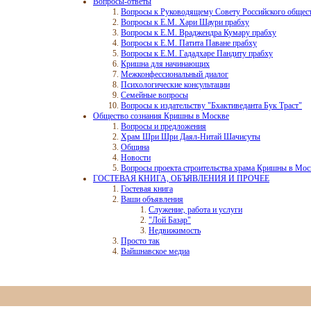
Вопросы-ответы
Вопросы к Руководящему Совету Российского общес
Вопросы к Е.М. Хари Шаури прабху
Вопросы к Е.М. Враджендра Кумару прабху
Вопросы к Е.М. Патита Паване прабху
Вопросы к Е.М. Гададхаре Пандиту прабху
Кришна для начинающих
Межконфессиональный диалог
Психологические консультации
Семейные вопросы
Вопросы к издательству "Бхактиведанта Бук Траст"
Общество сознания Кришны в Москве
Вопросы и предложения
Храм Шри Шри Даял-Нитай Шачисуты
Община
Новости
Вопросы проекта строительства храма Кришны в Мос
ГОСТЕВАЯ КНИГА, ОБЪЯВЛЕНИЯ И ПРОЧЕЕ
Гостевая книга
Ваши объявления
Служение, работа и услуги
"Лой Базар"
Недвижимость
Просто так
Вайшнавское медиа