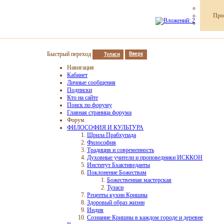
Про
Быстрый переход
Туласи
Вверх
Навигация
Кабинет
Личные сообщения
Подписки
Кто на сайте
Поиск по форуму
Главная страница форума
Форум
ФИЛОСОФИЯ И КУЛЬТУРА
Шрила Прабхупада
Философия
Традиция и современность
Духовные учители и проповедники ИСККОН
Институт Бхактиведанты
Поклонение Божествам
Божественная мастерская
Туласи
Рецепты кухни Кришны
Здоровый образ жизни
Индия
Сознание Кришны в каждом городе и деревне