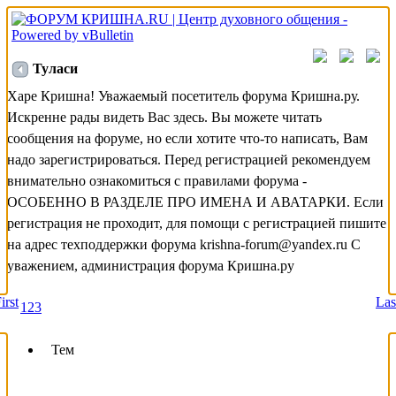
Туласи
Харе Кришна! Уважаемый посетитель форума Кришна.ру.
Искренне рады видеть Вас здесь. Вы можете читать
сообщения на форуме, но если хотите что-то написать, Вам
надо зарегистрироваться. Перед регистрацией рекомендуем
внимательно ознакомиться с правилами форума -
ОСОБЕННО В РАЗДЕЛЕ ПРО ИМЕНА И АВАТАРКИ. Если
регистрация не проходит, для помощи с регистрацией пишите
на адрес техподдержки форума krishna-forum@yandex.ru С
уважением, администрация форума Кришна.ру
irst
Las
1
2
3
Тем