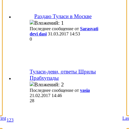
Раздаю Туласи в Москве
Последнее сообщение от
Sarasvati
devi dasi
31.03.2017
14:53
0
Туласи-деви, ответы Шрилы
Прабхупады
Последнее сообщение от
vasia
21.02.2017
14:46
28
irst
Las
1
2
3