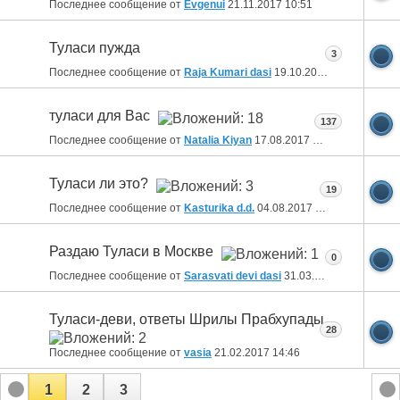
Последнее сообщение от
Evgenui
21.11.2017
10:51
Туласи пужда
3
Последнее сообщение от
Raja Kumari dasi
19.10.2017
17:32
туласи для Вас
137
Последнее сообщение от
Natalia Kiyan
17.08.2017
14:24
Туласи ли это?
19
Последнее сообщение от
Kasturika d.d.
04.08.2017
11:35
Раздаю Туласи в Москве
0
Последнее сообщение от
Sarasvati devi dasi
31.03.2017
14:53
Туласи-деви, ответы Шрилы Прабхупады
28
Последнее сообщение от
vasia
21.02.2017
14:46
1
2
3