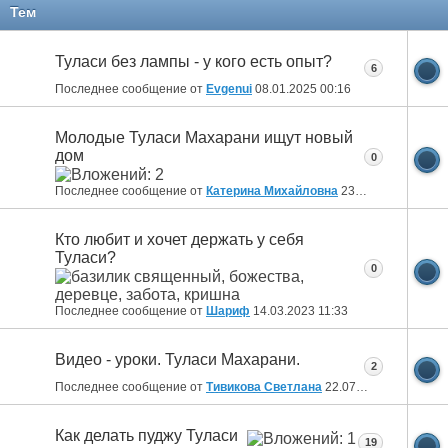
Тем
Туласи без лампы - у кого есть опыт?
6
Последнее сообщение от
Evgenui
08.01.2025
00:16
Молодые Туласи Махарани ищут новый
дом
0
Последнее сообщение от
Катерина Михайловна
23.10.2023
20:40
Кто любит и хочет держать у себя
Туласи?
0
Последнее сообщение от
Шариф
14.03.2023
11:33
Видео - уроки. Туласи Махарани.
2
Последнее сообщение от
Тивикова Светлана
22.07.2020
08:26
Как делать пуджу Туласи
19