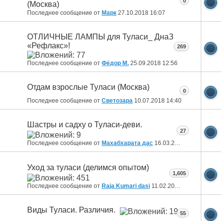
0
(Москва)
Последнее сообщение от
Марк
27.10.2018
16:07
ОТЛИЧНЫЕ ЛАМПЫ для Туласи_ ДнаЗ
«Рефлакс»!
269
Последнее сообщение от
Фёдор М.
25.09.2018
12:56
Отдам взрослые Туласи (Москва)
0
Последнее сообщение от
Светозара
10.07.2018
14:40
Шастры и садху о Туласи-деви.
27
Последнее сообщение от
Махабхарата дас
16.03.2018
20:55
Уход за туласи (делимся опытом)
1,605
Последнее сообщение от
Raja Kumari dasi
11.02.2018
21:42
Виды Туласи. Различия.
55