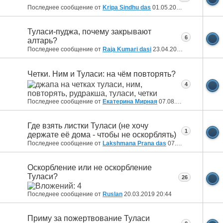
Последнее сообщение от
Kripa Sindhu das
01.05.2020
19:26
Туласи-пуджа, почему закрывают
6
алтарь?
Последнее сообщение от
Raja Kumari dasi
23.04.2020
08:23
Четки. Ним и Туласи: на чём повторять?
4
Последнее сообщение от
Екатерина Мирная
07.08.2019
23:11
Где взять листки Туласи (не хочу
1
держате её дома - чтобы не оскорблять)
Последнее сообщение от
Lakshmana Prana das
07.08.2019
09:58
Оскорбление или не оскорбление
Туласи?
26
Последнее сообщение от
Ruslan
20.03.2019
20:44
Приму за пожертвование Туласи