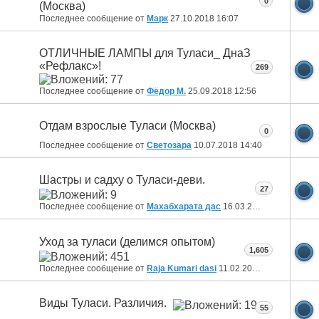
0
(Москва)
Последнее сообщение от
Марк
27.10.2018
16:07
ОТЛИЧНЫЕ ЛАМПЫ для Туласи_ ДнаЗ
«Рефлакс»!
269
Последнее сообщение от
Фёдор М.
25.09.2018
12:56
Отдам взрослые Туласи (Москва)
0
Последнее сообщение от
Светозара
10.07.2018
14:40
Шастры и садху о Туласи-деви.
27
Последнее сообщение от
Махабхарата дас
16.03.2018
20:55
Уход за туласи (делимся опытом)
1,605
Последнее сообщение от
Raja Kumari dasi
11.02.2018
21:42
Виды Туласи. Различия.
55