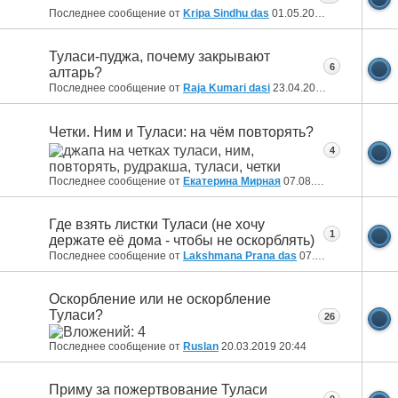
Последнее сообщение от
Kripa Sindhu das
01.05.2020
19:26
Туласи-пуджа, почему закрывают
6
алтарь?
Последнее сообщение от
Raja Kumari dasi
23.04.2020
08:23
Четки. Ним и Туласи: на чём повторять?
4
Последнее сообщение от
Екатерина Мирная
07.08.2019
23:11
Где взять листки Туласи (не хочу
1
держате её дома - чтобы не оскорблять)
Последнее сообщение от
Lakshmana Prana das
07.08.2019
09:58
Оскорбление или не оскорбление
Туласи?
26
Последнее сообщение от
Ruslan
20.03.2019
20:44
Приму за пожертвование Туласи