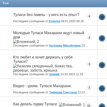
Тем
Туласи без лампы - у кого есть опыт?
6
Последнее сообщение от
Evgenui
08.01.2025
00:16
Молодые Туласи Махарани ищут новый
дом
0
Последнее сообщение от
Катерина Михайловна
23.10.2023
20:40
Кто любит и хочет держать у себя
Туласи?
0
Последнее сообщение от
Шариф
14.03.2023
11:33
Видео - уроки. Туласи Махарани.
2
Последнее сообщение от
Тивикова Светлана
22.07.2020
08:26
Как делать пуджу Туласи
19