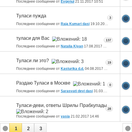
Последнее сообщение от
Evgenui
21.11.2017
10:51
Туласи пужда
3
Последнее сообщение от
Raja Kumari dasi
19.10.2017
17:32
туласи для Вас
137
Последнее сообщение от
Natalia Kiyan
17.08.2017
14:24
Туласи ли это?
19
Последнее сообщение от
Kasturika d.d.
04.08.2017
11:35
Раздаю Туласи в Москве
0
Последнее сообщение от
Sarasvati devi dasi
31.03.2017
14:53
Туласи-деви, ответы Шрилы Прабхупады
28
Последнее сообщение от
vasia
21.02.2017
14:46
1
2
3