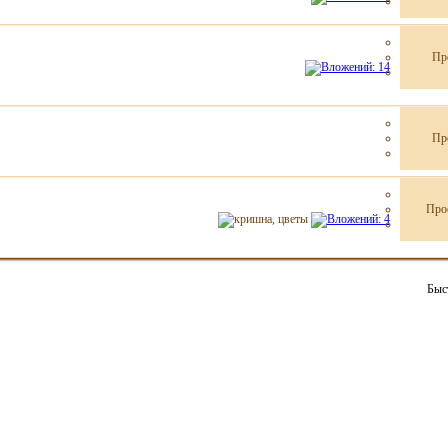
Пр
Пр
Про
Быс