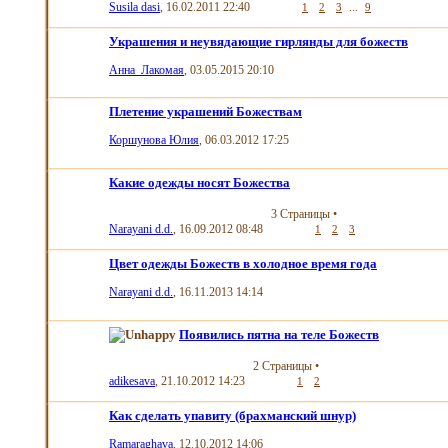
Susila dasi
, 16.02.2011 22:40
...
1
2
3
9
Украшения и неувядающие гирлянды для божеств
Анна_Лакомая
, 03.05.2015 20:10
Плетение украшений Божествам
Коршунова Юлия
, 06.03.2012 17:25
Какие одежды носят Божества
3 Страницы
•
Narayani d.d.
, 16.09.2012 08:48
1
2
3
Цвет одежды Божеств в холодное время года
Narayani d.d.
, 16.11.2013 14:14
Появились пятна на теле Божеств
2 Страницы
•
adikesava
, 21.10.2012 14:23
1
2
Как сделать упавиту (брахманский шнур)
Ramaraghava
, 12.10.2012 14:06