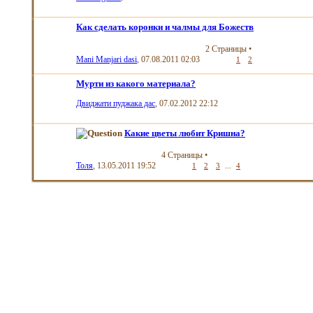
Как сделать коронки и чалмы для Божеств
2 Страницы
•
Mani Manjari dasi
, 07.08.2011 02:03
1
2
Мурти из какого материала?
Двиджати пуджака дас
, 07.02.2012 22:12
Какие цветы любит Кришна?
4 Страницы
•
Толя
, 13.05.2011 19:52
...
1
2
3
4