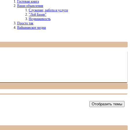
Гостевая книга
Ваши объявления
Служение, работа и услуги
"Лой Базар"
Недвижимость
Просто так
Вайшнавское медиа