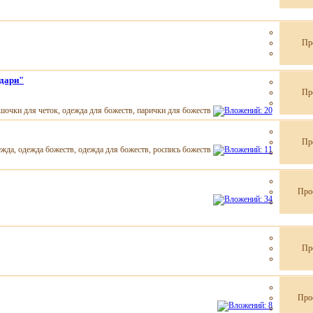
Пр
ндари"
Пр
Пр
Про
Пр
Про