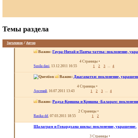
Темы раздела
Заголовок
/
Автор
Важно:
Гаура-Нитай и Панча-таттва: поклонение, укра
4 Страницы
•
Susila dasi
, 13.12.2011 16:55
...
1
2
3
4
Важно:
Джаганатхи: поклонение, украшени
4 Страницы
•
Арсений
, 16.07.2011 13:43
...
1
2
3
4
Важно:
Радха-Кришна и Кришна -Баларам: поклонение
2 Страницы
•
Rasika dd
, 07.03.2011 18:55
1
2
Шалаграм и Говардхана шилы: поклонение, украшение.
3 Страницы
•