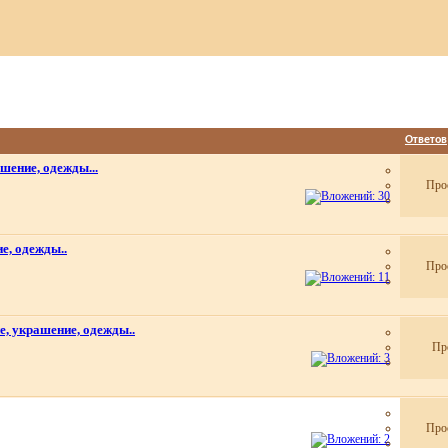
Ответов
шение, одежды...
Про
е, одежды..
Про
, украшение, одежды..
Пр
Про