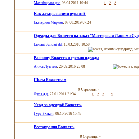
Махабхарата дас
, 03.04.2011 10:44
1
2
3
Как алтарь своими руками?
Екатерина Мирная
, 07.08.2019 07:24
Одежды для Божеств на заказ "Мастерская Лакшми Су
Laksmi Sundari dd
, 15.03.2018 10:58
Распишу Божеств и сделаю одежды
Алиса Лузгина
, 26.09.2016 23:08
Шьем Божествам
9 Страницы
•
Джая д.д
, 27.01.2011 21:34
...
1
2
3
9
Уход за одеждой Божеств.
Гуру Бхакти
, 06.10.2016 15:49
Реставрация Божеств.
9 Страницы
•