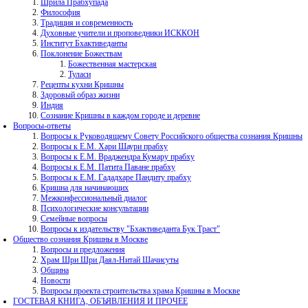
Шрила Прабхупада
Философия
Традиция и современность
Духовные учители и проповедники ИСККОН
Институт Бхактиведанты
Поклонение Божествам
Божественная мастерская
Туласи
Рецепты кухни Кришны
Здоровый образ жизни
Индия
Сознание Кришны в каждом городе и деревне
Вопросы-ответы
Вопросы к Руководящему Совету Российского общества сознания Кришны
Вопросы к Е.М. Хари Шаури прабху
Вопросы к Е.М. Враджендра Кумару прабху
Вопросы к Е.М. Патита Паване прабху
Вопросы к Е.М. Гададхаре Пандиту прабху
Кришна для начинающих
Межконфессиональный диалог
Психологические консультации
Семейные вопросы
Вопросы к издательству "Бхактиведанта Бук Траст"
Общество сознания Кришны в Москве
Вопросы и предложения
Храм Шри Шри Даял-Нитай Шачисуты
Община
Новости
Вопросы проекта строительства храма Кришны в Москве
ГОСТЕВАЯ КНИГА, ОБЪЯВЛЕНИЯ И ПРОЧЕЕ