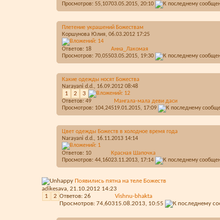
Просмотров: 55,107
03.05.2015,
20:10
Плетение украшений Божествам
Коршунова Юлия
, 06.03.2012 17:25
Ответов:
18
Анна_Лакомая
Просмотров: 70,055
03.05.2015,
19:30
Какие одежды носят Божества
Narayani d.d.
, 16.09.2012 08:48
1
2
3
Ответов:
49
Мангала-мала деви даси
Просмотров: 104,245
19.01.2015,
17:09
Цвет одежды Божеств в холодное время года
Narayani d.d.
, 16.11.2013 14:14
Ответов:
10
Красная Шапочка
Просмотров: 44,160
23.11.2013,
17:14
Появились пятна на теле Божеств
adikesava
, 21.10.2012 14:23
1
2
Ответов:
26
Vishnu-bhakta
Просмотров: 74,603
15.08.2013,
10:55