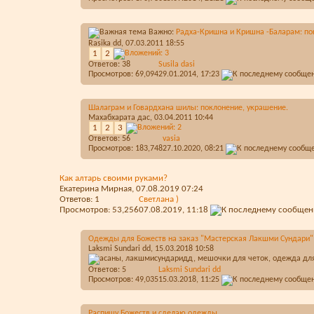
Важно:
Радха-Кришна и Кришна -Баларам: по
Rasika dd
, 07.03.2011 18:55
1
2
Ответов:
38
Susila dasi
Просмотров: 69,094
29.01.2014,
17:23
Шалаграм и Говардхана шилы: поклонение, украшение.
Махабхарата дас
, 03.04.2011 10:44
1
2
3
Ответов:
56
vasia
Просмотров: 183,748
27.10.2020,
08:21
Как алтарь своими руками?
Екатерина Мирная
, 07.08.2019 07:24
Ответов:
1
Светлана )
Просмотров: 53,256
07.08.2019,
11:18
Одежды для Божеств на заказ "Мастерская Лакшми Сундари"
Laksmi Sundari dd
, 15.03.2018 10:58
Ответов:
5
Laksmi Sundari dd
Просмотров: 49,035
15.03.2018,
11:25
Распишу Божеств и сделаю одежды