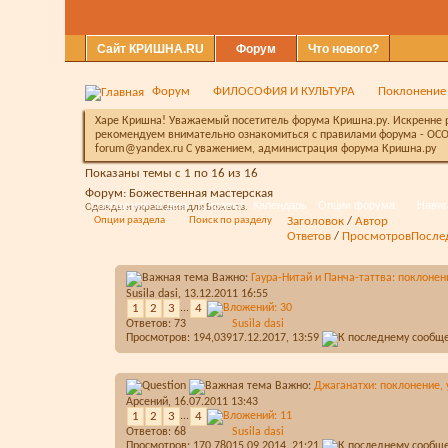
Сайт КРИШНА.RU
Форум
Что нового?
Форум
ФИЛОСОФИЯ И КУЛЬТУРА
Поклонение
Харе Кришна! Уважаемый посетитель форума Кришна.ру. Искренне ра
рекомендуем внимательно ознакомиться с правилами форума - ОСО
forum@yandex.ru С уважением, администрация форума Кришна.ру
Показаны темы с 1 по 16 из 16
Форум:
Божественная мастерская
Сообщения за день
Справка
Календарь
Опции форума
Навиг
Одежды и украшения для Божеств.
Опции раздела
Поиск по разделу
Заголовок
/
Автор
Ответов
/
Просмотров
После
Важно:
Гаура-Нитай и Панча-таттва: поклонен
Susila dasi
, 13.12.2011 16:55
1
2
3
...
4
Ответов:
73
Susila dasi
Просмотров: 194,039
17.12.2017,
13:59
Важно:
Джаганатхи: поклонение,
Арсений
, 16.07.2011 13:43
1
2
3
...
4
Ответов:
68
Susila dasi
Просмотров: 170,780
15.09.2014,
21:21