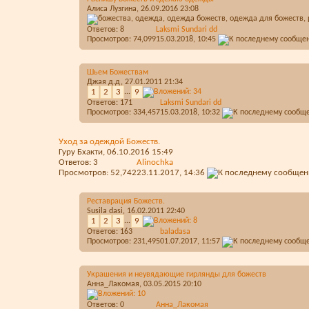
Алиса Лузгина
, 26.09.2016 23:08
Ответов:
8
Laksmi Sundari dd
Просмотров: 74,099
15.03.2018,
10:45
Шьем Божествам
Джая д.д
, 27.01.2011 21:34
1
2
3
...
9
Ответов:
171
Laksmi Sundari dd
Просмотров: 334,457
15.03.2018,
10:32
Уход за одеждой Божеств.
Гуру Бхакти
, 06.10.2016 15:49
Ответов:
3
Alinochka
Просмотров: 52,742
23.11.2017,
14:36
Реставрация Божеств.
Susila dasi
, 16.02.2011 22:40
1
2
3
...
9
Ответов:
163
baladasa
Просмотров: 231,495
01.07.2017,
11:57
Украшения и неувядающие гирлянды для божеств
Анна_Лакомая
, 03.05.2015 20:10
Ответов:
0
Анна_Лакомая