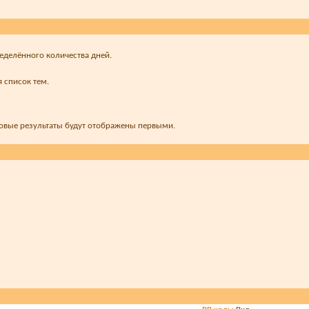
ределённого количества дней.
 список тем.
новые результаты будут отображены первыми.