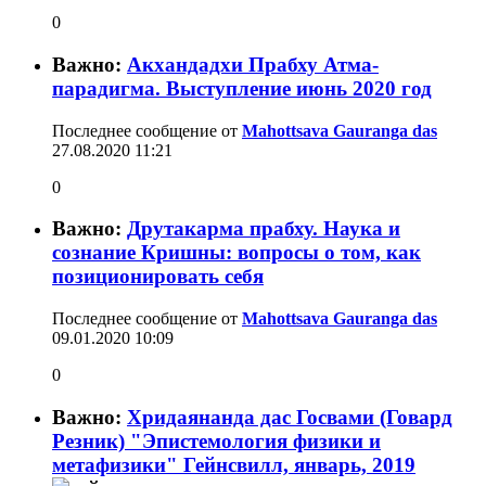
0
Важно:
Акхандадхи Прабху Атма-
парадигма. Выступление июнь 2020 год
Последнее сообщение от
Mahottsava Gauranga das
27.08.2020
11:21
0
Важно:
Друтакарма прабху. Наука и
сознание Кришны: вопросы о том, как
позиционировать себя
Последнее сообщение от
Mahottsava Gauranga das
09.01.2020
10:09
0
Важно:
Хридаянанда дас Госвами (Говард
Резник) "Эпистемология физики и
метафизики" Гейнсвилл, январь, 2019