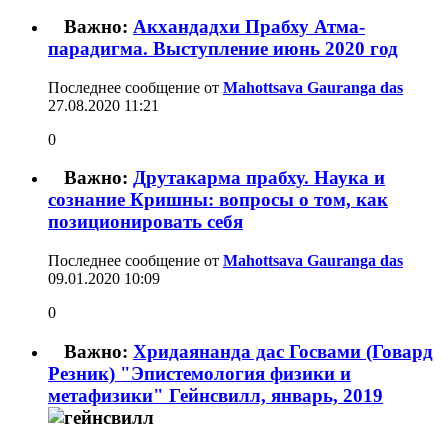
Важно:
Акхандадхи Прабху Атма-
парадигма. Выступление июнь 2020 год
Последнее сообщение от
Mahottsava Gauranga das
27.08.2020
11:21
0
Важно:
Друтакарма прабху. Наука и
сознание Кришны: вопросы о том, как
позиционировать себя
Последнее сообщение от
Mahottsava Gauranga das
09.01.2020
10:09
0
Важно:
Хридаянанда дас Госвами (Говард
Резник) "Эпистемология физики и
метафизики" Гейнсвилл, январь, 2019