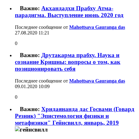
Важно:
Акхандадхи Прабху Атма-
парадигма. Выступление июнь 2020 год
Последнее сообщение от
Mahottsava Gauranga das
27.08.2020
11:21
0
Важно:
Друтакарма прабху. Наука и
сознание Кришны: вопросы о том, как
позиционировать себя
Последнее сообщение от
Mahottsava Gauranga das
09.01.2020
10:09
0
Важно:
Хридаянанда дас Госвами (Говард
Резник) "Эпистемология физики и
метафизики" Гейнсвилл, январь, 2019